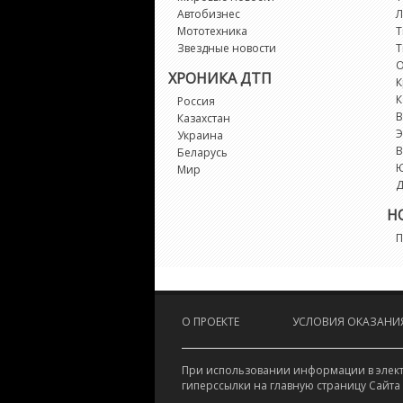
Автобизнес
Л
Мототехника
Т
Звездные новости
Т
О
ХРОНИКА ДТП
К
К
Россия
В
Казахстан
Э
Украина
В
Беларусь
Мир
Д
Н
П
О ПРОЕКТЕ
УСЛОВИЯ ОКАЗАНИЯ
При использовании информации в электр
гиперссылки на главную страницу Сайта