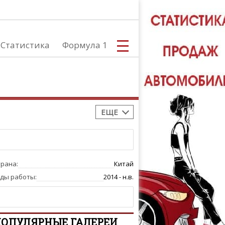
Статистика
Формула 1
ЕЩЕ
С
трана:
Китай
А
оды работы:
2014 - н.в.
ОПУЛЯРНЫЕ ГАЛЕРЕИ
ТЮНИНГ АВ