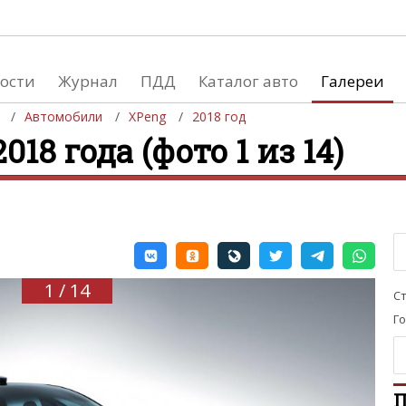
ости
Журнал
ПДД
Каталог авто
Галереи
Автомобили
XPeng
2018 год
018 года (фото 1 из 14)
евушки
Автосалоны
вушки и автомобили
Список мировых автосалонов
вушки и мото
1 / 14
С
Г
П