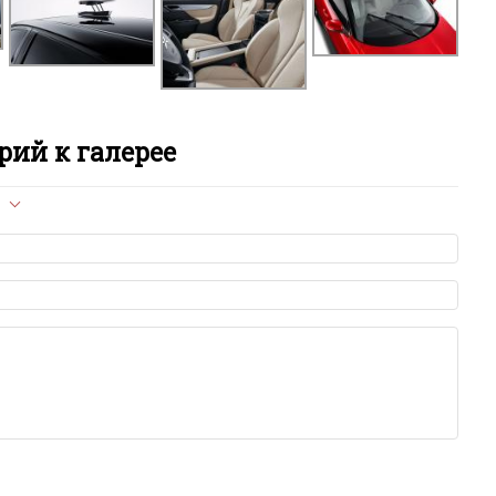
ий к галерее
л опубликован на сайте, вам нужно придерживаться
ет быть слишком короткой — избегайте односложных и чисто
азываний.
я от предмета обсуждения.
льзуйте в комментарие оскорбления и нецензурную лексику, а
илию и высказывания, направленные на разжигание расовой,
религиозной розни — пожалейте наших модераторов, они
е ребята, поверьте.
м или только заглавными буквами.
ии с других сайтов, нам важно именно ваше мнение.
аму!
се комментарии публикуются только после модерации, поэтому