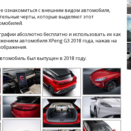
е ознакомиться с внешним видом автомобиля,
ительные черты, которые выделяют этот
Vol
омобилей.
графии абсолютно бесплатно и использовать их как
ажением автомобиля XPeng G3 2018 года, нажав на
Wright Stree
зображения.
втомобиль был выпущен в 2018 году.
Honda N Con