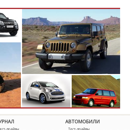
я на сайте с некоторым опозданием.
УРНАЛ
АВТОМОБИЛИ
ест-драйвы
Тест-драйвы