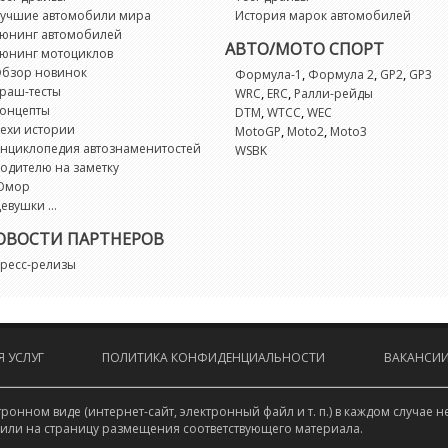
учшие автомобили мира
История марок автомобилей
юнинг автомобилей
АВТО/МОТО СПОРТ
юнинг мотоциклов
бзор новинок
,
,
,
Формула-1
Формула 2
GP2
GP3
раш-тесты
,
,
WRC
ERC
Ралли-рейды
онцепты
,
,
DTM
WTCC
WEC
ехи истории
,
,
MotoGP
Moto2
Moto3
нциклопедия автознаменитостей
WSBK
одителю на заметку
Юмор
евушки ...
ОВОСТИ ПАРТНЕРОВ
ресс-релизы
 УСЛУГ
ПОЛИТИКА КОНФИДЕНЦИАЛЬНОСТИ
ВАКАНСИ
онном виде (интернет-сайт, электронный файл и т. п.) в каждом случа
 или на страницу размещения соответствующего материала.