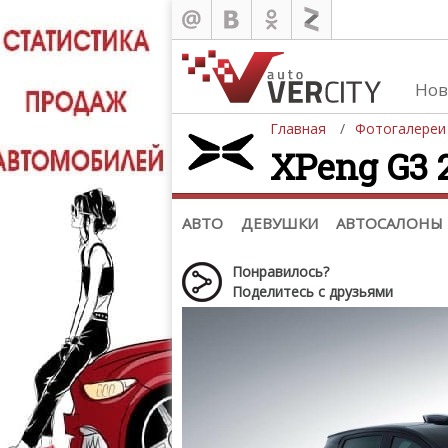
Нов
Главная
Фотогалереи
XPeng G3 2
Автомобили
Д
Последние добавления
Де
(+1102)
Де
Список марок
АВТО
ДЕВУШКИ
АВТОСАЛОНЫ
Понравилось?
Поделитесь с друзьями