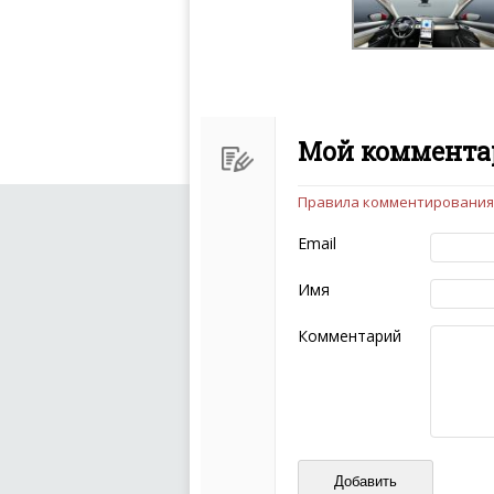
Мой комментар
Правила комментирования
Чтобы ваш комментарий бы
следующих правил:
Email
Комментарий не мож
эмоциональных выск
Имя
Не стоит отклонятьс
Пожалуйста, не испо
Комментарий
также призывы к нас
межнациональной и 
кстати очень славны
Не пишите транслито
Не копируйте реценз
Не размещайте рекл
И запаситесь терпением, в