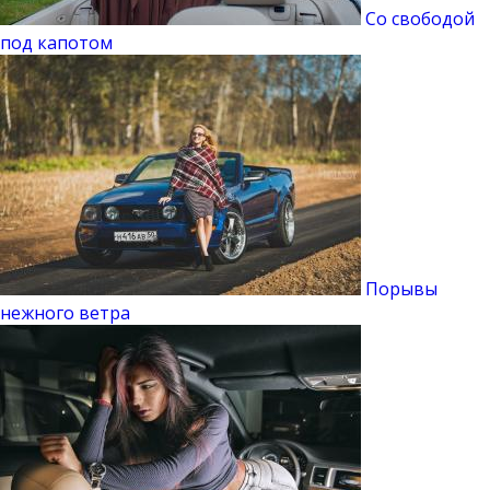
Со свободой
под капотом
Порывы
нежного ветра