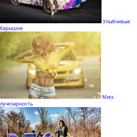
Улыбчивые
барышни
Мисс
лучезарность