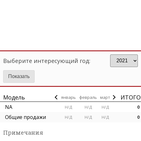
Выберите интересующий год:
Модель
ИТОГО
январь
февраль
март
NA
Н/Д
Н/Д
Н/Д
0
Общие продажи
Н/Д
Н/Д
Н/Д
0
Примечания