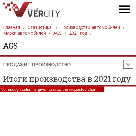
ПРОДАЖА АВТОМОБИЛЕЙ
ЕВРОПА
АЗИЯ
СЕВЕРНАЯ АМЕРИКА
ЮЖНАЯ АМЕРИКА
АФРИКА
АВСТРАЛИЯ И ОКЕАНИЯ
Главная
Статистика
Производство автомобилей
Марки автомобилей
AGS
2021 год
ПРОИЗВОДСТВО АВТОМОБИЛЕЙ
ЕВРОПА
AGS
АЗИЯ
СЕВЕРНАЯ АМЕРИКА
ЮЖНАЯ АМЕРИКА
АФРИКА
АВСТРАЛИЯ И ОКЕАНИЯ
ПРОДАЖИ
ПРОИЗВОДСТВО
Итоги производства в 2021 году
Not enough columns given to draw the requested chart.
×