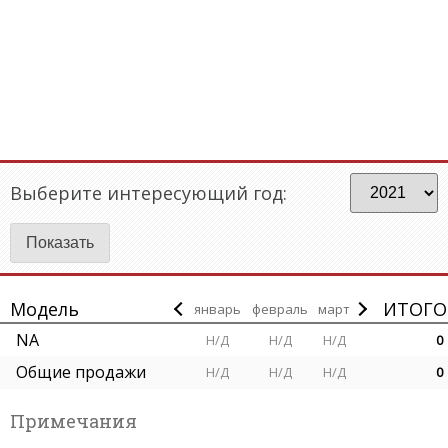
Выберите интересующий год:
Модель
ИТОГО
январь
февраль
март
NA
Н/Д
Н/Д
Н/Д
0
Общие продажи
Н/Д
Н/Д
Н/Д
0
Примечания