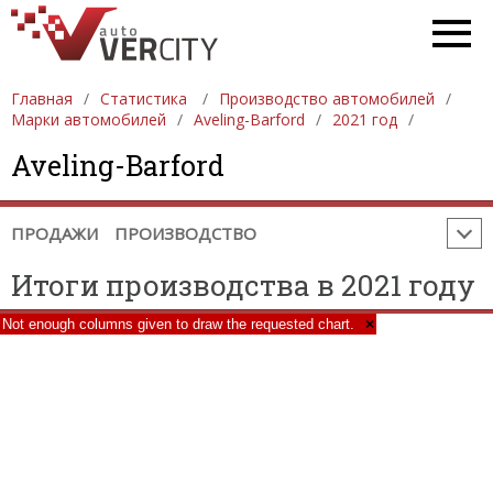
ПРОДАЖА АВТОМОБИЛЕЙ
ЕВРОПА
АЗИЯ
СЕВЕРНАЯ АМЕРИКА
ЮЖНАЯ АМЕРИКА
АФРИКА
АВСТРАЛИЯ И ОКЕАНИЯ
Главная
Статистика
Производство автомобилей
Марки автомобилей
Aveling-Barford
2021 год
ПРОИЗВОДСТВО АВТОМОБИЛЕЙ
ЕВРОПА
Aveling-Barford
АЗИЯ
СЕВЕРНАЯ АМЕРИКА
ЮЖНАЯ АМЕРИКА
АФРИКА
АВСТРАЛИЯ И ОКЕАНИЯ
ПРОДАЖИ
ПРОИЗВОДСТВО
Итоги производства в 2021 году
Not enough columns given to draw the requested chart.
×