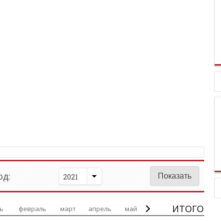
д:
2021
ИТОГО
ь
февраль
март
апрель
май