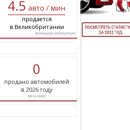
4.5
авто / мин
ТЮНИНГ М
продается
в Великобритании
детальная статистика
КАЛ
ДЕВУШКИ И А
0
продано автомобилей
в 2026 году
(весь мир)