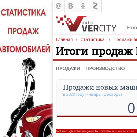
Нов
Продажа автомобилей
Главная
Статистика
Продажи а
Итоги продаж H
Европа
Азия
Северная Америка
ПРОДАЖИ
ПРОИЗВОДСТВО
Продажи новых маш
в 2020 году (январь - декабрь)
0
Not enough columns given to draw the requested chart.