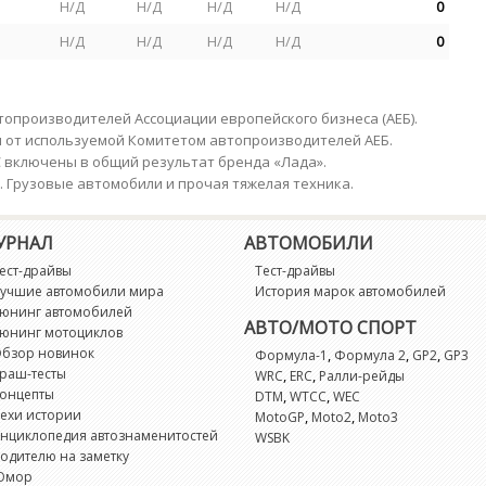
Н/Д
Н/Д
Н/Д
Н/Д
0
Н/Д
Н/Д
Н/Д
Н/Д
0
опроизводителей Ассоциации европейского бизнеса (АЕБ).
я от используемой Комитетом автопроизводителей АЕБ.
С включены в общий результат бренда «Лада».
е. Грузовые автомобили и прочая тяжелая техника.
УРНАЛ
АВТОМОБИЛИ
ест-драйвы
Тест-драйвы
учшие автомобили мира
История марок автомобилей
юнинг автомобилей
АВТО/МОТО СПОРТ
юнинг мотоциклов
бзор новинок
,
,
,
Формула-1
Формула 2
GP2
GP3
раш-тесты
,
,
WRC
ERC
Ралли-рейды
онцепты
,
,
DTM
WTCC
WEC
ехи истории
,
,
MotoGP
Moto2
Moto3
нциклопедия автознаменитостей
WSBK
одителю на заметку
Юмор