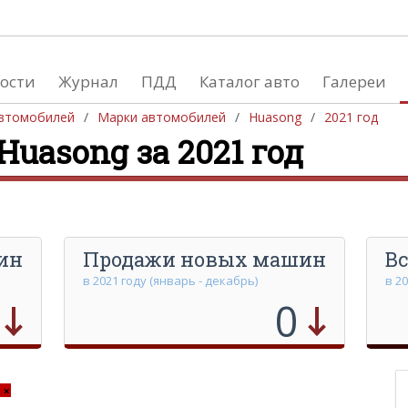
ости
Журнал
ПДД
Каталог авто
Галереи
Производство автом
втомобилей
Марки автомобилей
Huasong
2021 год
uasong за 2021 год
Южная Америка
Европа
Африка
Азия
Австралия и Океания
Северная Америка
ин
Продажи новых машин
Вс
в 2021 году (январь - декабрь)
в 2
0
×