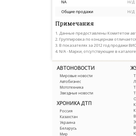
NA
Н/Д
Общие продажи
Н/Д
Примечания
Данные предоставлены Комитетом авт
Группировка по концернам отличаетс
В показателях за 2012 год продажи ВИ
N/A - Марки, отсутствующие в каталог
АВТОНОВОСТИ
Ж
Мировые новости
Т
Автобизнес
Л
Мототехника
Т
Звездные новости
Т
О
ХРОНИКА ДТП
К
К
Россия
В
Казахстан
Э
Украина
В
Беларусь
Мир