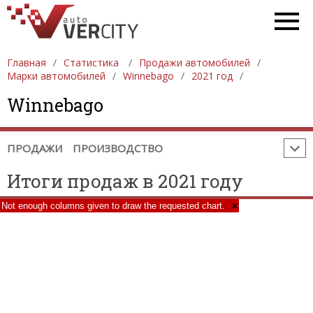
ПРОДАЖА АВТОМОБИЛЕЙ
ЕВРОПА
АЗИЯ
СЕВЕРНАЯ АМЕРИКА
ЮЖНАЯ АМЕРИКА
АФРИКА
АВСТРАЛИЯ И ОКЕАНИЯ
Главная
Статистика
Продажи автомобилей
Марки автомобилей
Winnebago
2021 год
ПРОИЗВОДСТВО АВТОМОБИЛЕЙ
ЕВРОПА
Winnebago
АЗИЯ
СЕВЕРНАЯ АМЕРИКА
ЮЖНАЯ АМЕРИКА
АФРИКА
АВСТРАЛИЯ И ОКЕАНИЯ
ПРОДАЖИ
ПРОИЗВОДСТВО
Итоги продаж в 2021 году
Not enough columns given to draw the requested chart.
×