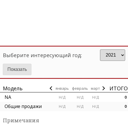
Выберите интересующий год:
Модель
ИТОГО
январь
февраль
март
NA
Н/Д
Н/Д
Н/Д
0
Общие продажи
Н/Д
Н/Д
Н/Д
0
Примечания