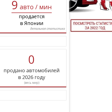
9
авто / мин
ТЮНИНГ М
продается
в Японии
детальная статистика
КАЛ
ДЕВУШКИ И А
0
продано автомобилей
в 2026 году
(весь мир)