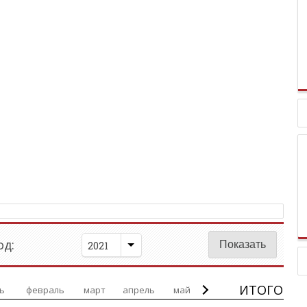
д:
2021
ИТОГО
ь
февраль
март
апрель
май