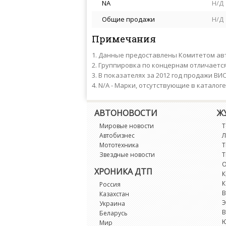
NA
Н/Д
Общие продажи
Н/Д
Примечания
Данные предоставлены Комитетом авт
Группировка по концернам отличаетс
В показателях за 2012 год продажи ВИ
N/A - Марки, отсутствующие в каталог
АВТОНОВОСТИ
Ж
Мировые новости
Т
Автобизнес
Л
Мототехника
Т
Звездные новости
Т
О
ХРОНИКА ДТП
К
К
Россия
В
Казахстан
Э
Украина
В
Беларусь
Мир