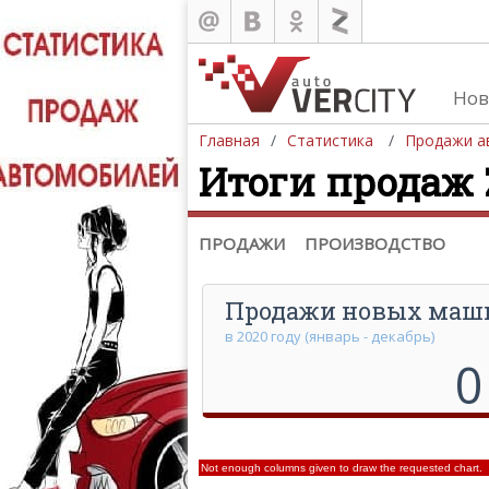
Нов
Продажа автомобилей
Главная
Статистика
Продажи а
Итоги продаж Z
Европа
Азия
Северная Америка
ПРОДАЖИ
ПРОИЗВОДСТВО
Продажи новых маш
в 2020 году (январь - декабрь)
0
Not enough columns given to draw the requested chart.