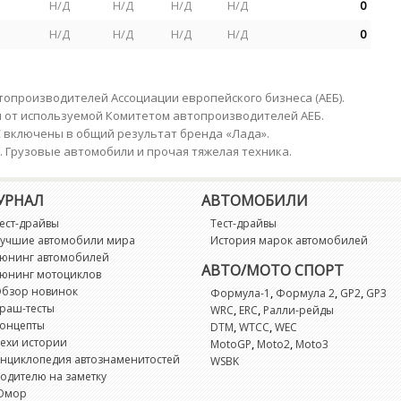
Н/Д
Н/Д
Н/Д
Н/Д
0
Н/Д
Н/Д
Н/Д
Н/Д
0
опроизводителей Ассоциации европейского бизнеса (АЕБ).
я от используемой Комитетом автопроизводителей АЕБ.
С включены в общий результат бренда «Лада».
е. Грузовые автомобили и прочая тяжелая техника.
УРНАЛ
АВТОМОБИЛИ
ест-драйвы
Тест-драйвы
учшие автомобили мира
История марок автомобилей
юнинг автомобилей
АВТО/МОТО СПОРТ
юнинг мотоциклов
бзор новинок
,
,
,
Формула-1
Формула 2
GP2
GP3
раш-тесты
,
,
WRC
ERC
Ралли-рейды
онцепты
,
,
DTM
WTCC
WEC
ехи истории
,
,
MotoGP
Moto2
Moto3
нциклопедия автознаменитостей
WSBK
одителю на заметку
Юмор