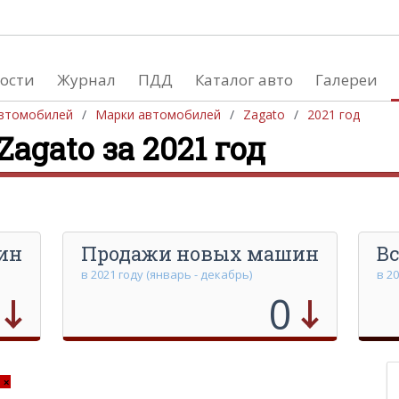
ости
Журнал
ПДД
Каталог авто
Галереи
Производство автом
втомобилей
Марки автомобилей
Zagato
2021 год
agato за 2021 год
Южная Америка
Европа
Африка
Азия
Австралия и Океания
Северная Америка
ин
Продажи новых машин
Вс
в 2021 году (январь - декабрь)
в 2
0
×