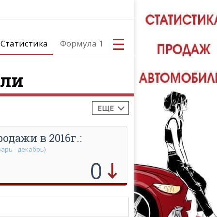
Статистика
Формула 1
обилей
или
Южная Америка
Африка
Австралия и Океания
ЕЩЕ
С
одажи в 2016г.:
варь - декабрь)
0
А
ТЮНИНГ АВ