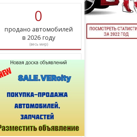
ТЮНИНГ М
0
продано автомобилей
в 2026 году
КАЛ
(весь мир)
ДЕВУШКИ И А