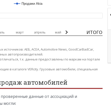
Продажи Akia
ИТОГО
аль
март
апрель
май
источников: АЕБ, АСЕА, Automotive News, GoodCarBadCar,
анных автопроизводителей.
отличаться, т.к. данные предоставлены по маркам на портале
ующие в каталоге VERcity. Грузовые автомобили, специальная
продаж автомобилей
м проверенные данные от ассоциаций и
ы могли: