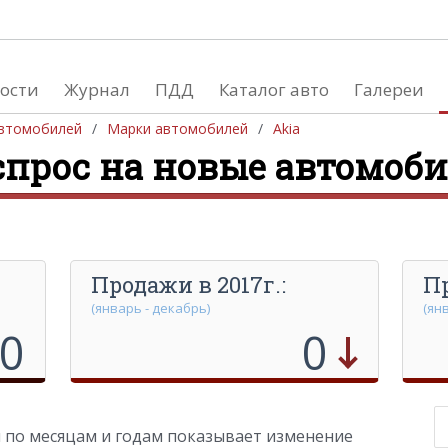
ости
Журнал
ПДД
Каталог авто
Галереи
Производство автом
втомобилей
Марки автомобилей
Akia
спрос на новые автомоб
Южная Америка
Европа
Африка
Азия
Австралия и Океания
Северная Америка
Продажи в 2017г.:
Пр
(январь - декабрь)
(ян
0
0
 по месяцам и годам показывает изменение