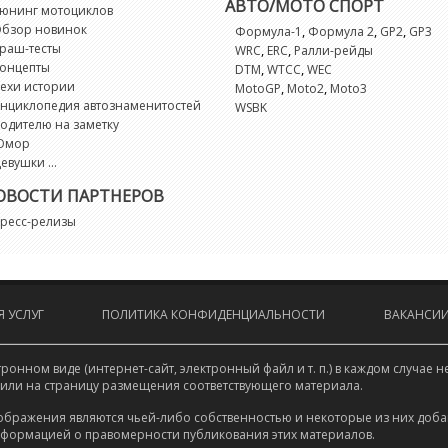
АВТО/МОТО СПОРТ
юнинг мотоциклов
бзор новинок
,
,
,
Формула-1
Формула 2
GP2
GP3
раш-тесты
,
,
WRC
ERC
Ралли-рейды
онцепты
,
,
DTM
WTCC
WEC
ехи истории
,
,
MotoGP
Moto2
Moto3
нциклопедия автознаменитостей
WSBK
одителю на заметку
Юмор
евушки ...
ОВОСТИ ПАРТНЕРОВ
ресс-релизы
 УСЛУГ
ПОЛИТИКА КОНФИДЕНЦИАЛЬНОСТИ
ВАКАНСИ
онном виде (интернет-сайт, электронный файл и т. п.) в каждом случа
 или на страницу размещения соответствующего материала.
ображения являются чьей-либо собственностью и некоторые из них доба
нформацией о правомерности публикования этих материалов.