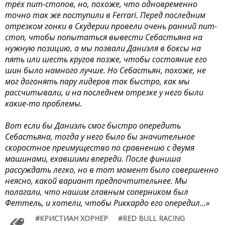
трёх пит-стопов, но, похоже, что одновременно
точно так же поступили в Ferrari. Перед последним
отрезком гонки в Скудерии провели очень ранний пит-
стоп, чтобы попытаться вывести Себастьяна на
нужную позицию, а мы позвали Даниэля в боксы на
пять или шесть кругов позже, чтобы состояние его
шин было намного лучше. Но Себастьян, похоже, не
мог догонять пару лидеров так быстро, как мы
рассчитывали, и на последнем отрезке у него были
какие-то проблемы.
Вот если бы Даниэль смог быстро опередить
Себастьяна, тогда у него было бы значительное
скоростное преимущество по сравнению с двумя
машинами, ехавшими впереди. После финиша
рассуждать легко, но в тот момент было совершенно
неясно, какой вариант предпочтительнее. Мы
полагали, что нашим главным соперником был
Феттель, и хотели, чтобы Риккардо его опередил…»
КРИСТИАН ХОРНЕР
RED BULL RACING