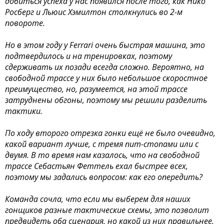
добиться успеха у нас появился после того, как Нико
Росберг и Льюис Хэмилтон столкнулись во 2-м
повороте.
Но в этом году у Ferrari очень быстрая машина, это
подтвердилось и на тренировках, поэтому
сдерживать их позади всегда сложно. Вероятно, на
свободной трассе у них было небольшое скоростное
преимущество, но, разумеется, на этой трассе
затруднены обгоны, поэтому мы решили разделить
тактики.
По ходу второго отрезка гонки ещё не было очевидно,
какой вариант лучше, с тремя пит-стопами или с
двумя. В то время нам казалось, что на свободной
трассе Себастьян Феттель ехал быстрее всех,
поэтому мы задались вопросом: как его опередить?
Команда сочла, что если мы выберем для наших
гонщиков разные тактические схемы, это позволит
предвидеть оба сценария, но какой из них правильнее,