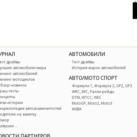
УРНАЛ
АВТОМОБИЛИ
ест-драйвы
Тест-драйвы
учшие автомобили мира
История марок автомобилей
юнинг автомобилей
АВТО/МОТО СПОРТ
юнинг мотоциклов
бзор новинок
,
,
,
Формула-1
Формула 2
GP2
GP3
раш-тесты
,
,
WRC
ERC
Ралли-рейды
онцепты
,
,
DTM
WTCC
WEC
ехи истории
,
,
MotoGP
Moto2
Moto3
нциклопедия автознаменитостей
WSBK
одителю на заметку
Юмор
евушки ...
ОВОСТИ ПАРТНЕРОВ