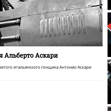
ся Альберто Аскари
енитого итальянского гонщика Антонио Аскари