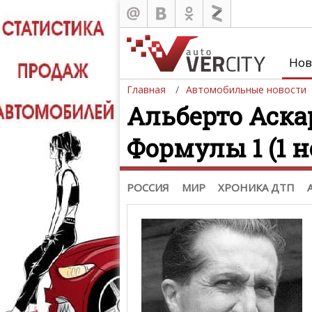
Новости
Россия
Казахстан
,
Нов
Украина
Беларусь
,
Азербайджан
Главная
Автомобильные новости
Мировые новости
Альберто Аска
Автобизнес
Мототехника
,
Формулы 1 (1 н
Шпионские фото
Звездные новости
Тизеры. Рисунки. Скетчи
РОССИЯ
МИР
ХРОНИКА ДТП