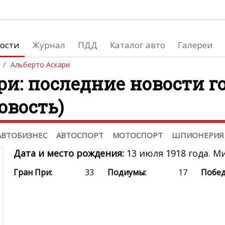
Хроника ДТП
Автоспорт
Мо
Все новости
Россия
Казахстан
Формула 1
Формула 2
Mo
,
,
ости
Журнал
ПДД
Каталог авто
Галереи
Украина
Беларусь
GP2
GP3
WS
,
,
ДТП в мире
DTM
WTCC
Мо
,
Альберто Аскари
Отзыв техники
Indycar
NASCAR
,
ри: последние новости 
Формула-Е
Автомобили
овость)
WEC
WRC
ERC
,
,
Мототехника
Ралли-рейды
TRC International Series
АВТОБИЗНЕС
АВТОСПОРТ
МОТОСПОРТ
ШПИОНЕРИЯ
Дата и место рождения:
13 июля 1918 года. М
Гран При:
33
Подиумы:
17
Побед