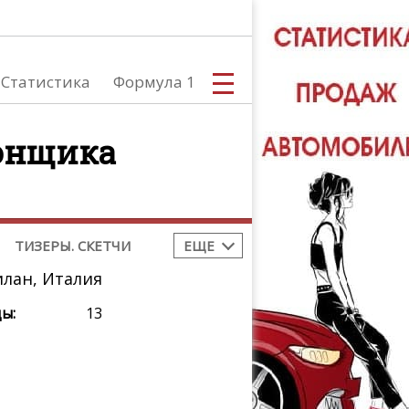
тоспорт
Все новости
toGP
Moto2
Moto3
,
,
Статистика
Формула 1
BK
Tourist Trophy
,
токросс
гонщика
С
ТИЗЕРЫ. СКЕТЧИ
ЕЩЕ
илан, Италия
ы:
13
А
ТЮНИНГ АВ