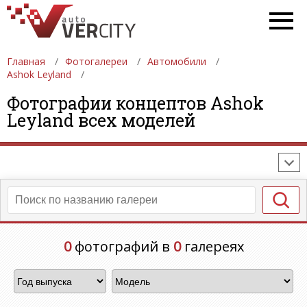
Главная
Фотогалереи
Автомобили
Ashok Leyland
ФОТОГАЛЕРЕИ
АВТОМОБИЛИ
ДЕВУШКИ
Фотографии концептов Ashok
Leyland всех моделей
АВТОСАЛОНЫ
ФОРМУЛА-1
АВТОМОБИЛИ
ПОСЛЕДНИЕ ДОБАВЛЕНИЯ
0
фотографий в
0
галереях