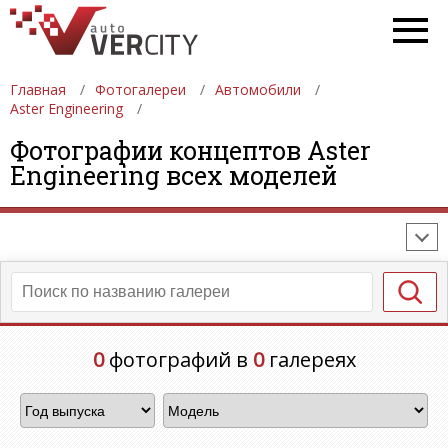
Главная
Фотогалереи
Автомобили
Aster Engineering
ФОТОГАЛЕРЕИ
АВТОМОБИЛИ
ДЕВУШКИ
Фотографии концептов Aster
Engineering всех моделей
АВТОСАЛОНЫ
ФОРМУЛА-1
АВТОМОБИЛИ
ПОСЛЕДНИЕ ДОБАВЛЕНИЯ
0
фотографий в
0
галереях