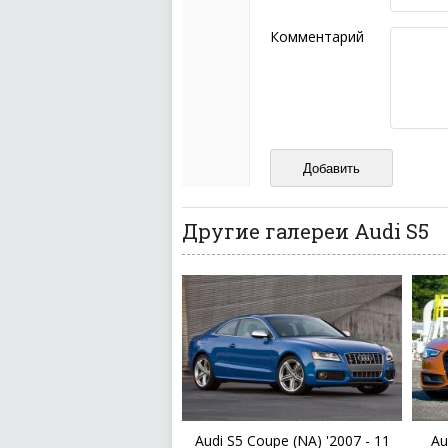
Не стоит отклонятьс
Пожалуйста, не испо
Комментарий
также призывы к нас
межнациональной и 
кстати очень славны
Не пишите транслито
Не копируйте реценз
Не размещайте рекл
И запаситесь терпением, в
ваш отзыв может появитьс
Другие галереи Audi S5
Audi S5 Coupe (NA) '2007 - 11
Au