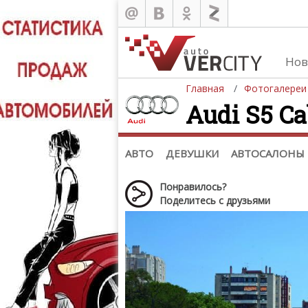
Нов
Главная
Фотогалереи
Audi S5 Ca
Автомобили
Д
Последние добавления
Де
(+1102)
Де
Список марок
АВТО
ДЕВУШКИ
АВТОСАЛОНЫ
Понравилось?
Поделитесь с друзьями