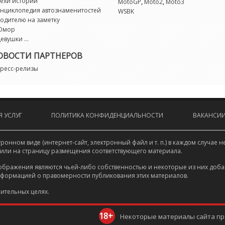
ехи истории
,
,
MotoGP
Moto2
Moto3
нциклопедия автознаменитостей
WSBK
S
одителю на заметку
Юмор
евушки ...
S
ОВОСТИ ПАРТНЕРОВ
S
ресс-релизы
S
S
 УСЛУГ
ПОЛИТИКА КОНФИДЕНЦИАЛЬНОСТИ
ВАКАНСИ
S
онном виде (интернет-сайт, электронный файл и т. п.) в каждом случа
 или на страницу размещения соответствующего материала.
S
ображения являются чьей-либо собственностью и некоторые из них доба
нформацией о правомерности публикования этих материалов.
S
ительных целях.
18+
S
Некоторые материалы сайта пре