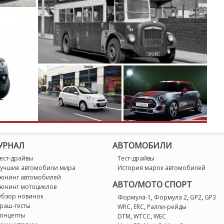
R
R
R
R
R
S
УРНАЛ
АВТОМОБИЛИ
ест-драйвы
Тест-драйвы
S
учшие автомобили мира
История марок автомобилей
юнинг автомобилей
АВТО/МОТО СПОРТ
юнинг мотоциклов
S
бзор новинок
,
,
,
Формула-1
Формула 2
GP2
GP3
раш-тесты
,
,
WRC
ERC
Ралли-рейды
S
онцепты
,
,
DTM
WTCC
WEC