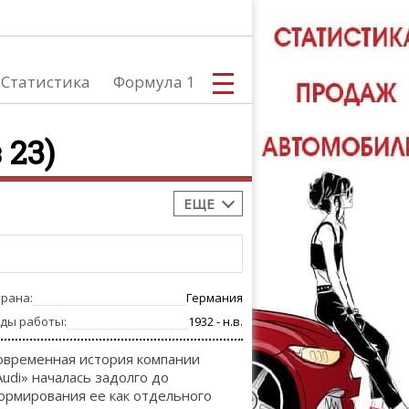
Статистика
Формула 1
 23)
ЕЩЕ
С
трана:
Германия
А
оды работы:
1932 - н.в.
овременная история компании
Audi» началась задолго до
ормирования ее как отдельного
ТЮНИНГ АВ