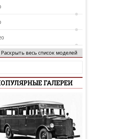
0
0
20
Раскрыть весь список моделей
1
2
ОПУЛЯРНЫЕ ГАЛЕРЕИ
3
4
 Allroad
5