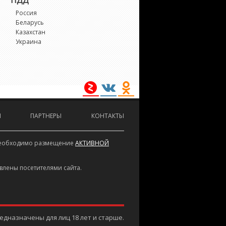
ПДД
Россия
5
Беларусь
Казахстан
6
Украина
7
8
port Quattro
И
ПАРТНЕРЫ
КОНТАКТЫ
Q2
е необходимо размещение
АКТИВНОЙ
Q5
влены посетителями сайта.
Q7
Q8
дназначены для лиц 18 лет и старше.