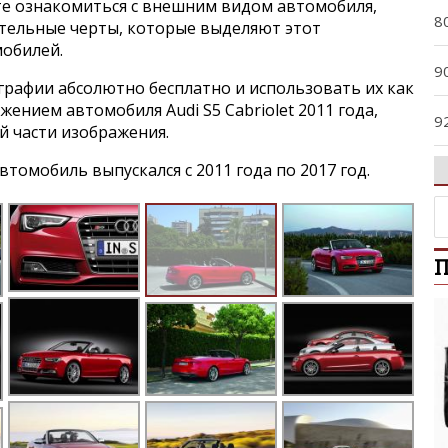
е ознакомиться с внешним видом автомобиля,
8
ительные черты, которые выделяют этот
мобилей.
9
графии абсолютно бесплатно и использовать их как
жением автомобиля Audi S5 Cabriolet 2011 года,
9
й части изображения.
томобиль выпускался с 2011 года по 2017 год.
A
A
П
A
A
A4
A