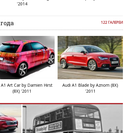
'2014
q
 года
R
122 ГАЛЕРЕИ
R
R
R
R
 A1 Art Car by Damien Hirst
Audi A1 Blade by Aznom (8X)
(8X) '2011
'2011
R
R
R