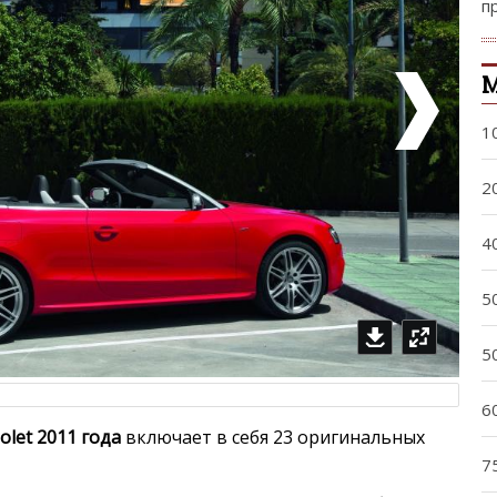
п
М
1
2
4
5
5
6
iolet 2011 года
включает в себя 23 оригинальных
7