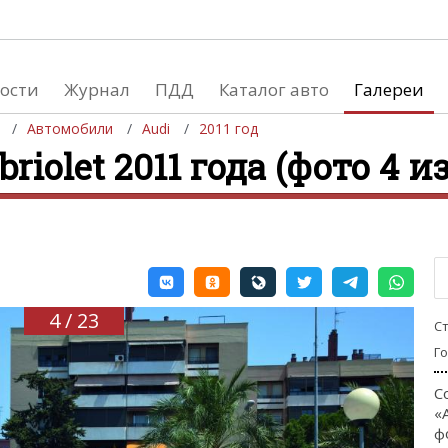
ости
Журнал
ПДД
Каталог авто
Галереи
Автомобили
Audi
2011 год
briolet 2011 года (фото 4 из
евушки
Автосалоны
вушки и автомобили
Список мировых автосалонов
вушки и мото
4 / 23
С
Г
С
«
ф