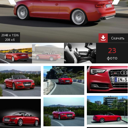
2048 x 1536
Скачать
208 кб
23
фото