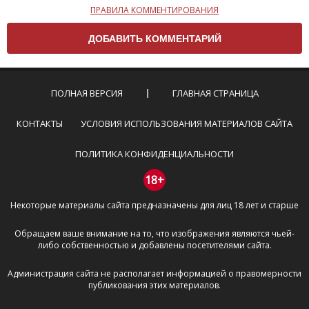
ПРАВИЛА КОММЕНТИРОВАНИЯ
Чтобы ваш комментарий был опубликован на сайте,
вам нужно придерживаться следующих правил:
Комментарий не может быть слишком
короткой — избегайте односложных и чисто
эмоциональных высказываний.
ПОЛНАЯ ВЕРСИЯ
ГЛАВНАЯ СТРАНИЦА
Не стоит отклоняться от предмета обсуждения.
Пожалуйста, не используйте в комментарие
КОНТАКТЫ
УСЛОВИЯ ИСПОЛЬЗОВАНИЯ МАТЕРИАЛОВ САЙТА
оскорбления и нецензурную лексику, а также
призывы к насилию и высказывания,
ПОЛИТИКА КОНФИДЕНЦИАЛЬНОСТИ
направленные на разжигание расовой,
межнациональной и религиозной розни —
18+
пожалейте наших модераторов, они кстати
Некоторые материалы сайта предназначены для лиц 18 лет и старше
очень славные ребята, поверьте.
Не пишите транслитом или только заглавными
Обращаем ваше внимание на то, что изображения являются чьей-
буквами.
либо собственностью и добавлены посетителями сайта.
Не копируйте рецензии с других сайтов, нам
важно именно ваше мнение.
Администрация сайта не располагает информацией о правомерности
Не размещайте рекламу!
публикования этих материалов.