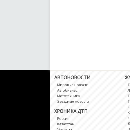
АВТОНОВОСТИ
Ж
Мировые новости
Т
Автобизнес
Л
Мототехника
Т
Звездные новости
Т
О
ХРОНИКА ДТП
К
К
Россия
В
Казахстан
Э
Украина