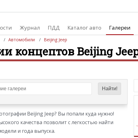
ости
Журнал
ПДД
Каталог авто
Галереи
Автомобили
Beijing Jeep
и концептов Beijing Jee
евушки
Автосалоны
вушки и автомобили
Список мировых автосалонов
вушки и мото
тографии Beijing Jeep? Вы попали куда нужно!
ысокого качества позволит с легкостью найти
модели и года выпуска.