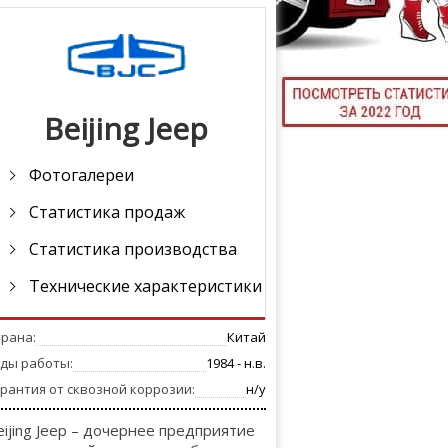
ТЮНИНГ М
Beijing Jeep
КАЛ
ДЕВУШКИ И А
Фотогалереи
Статистика продаж
Статистика производства
Технические характеристики
трана:
Китай
оды работы:
1984 - н.в.
рантия от сквозной коррозии:
н/у
eijing Jeep – дочернее предприятие