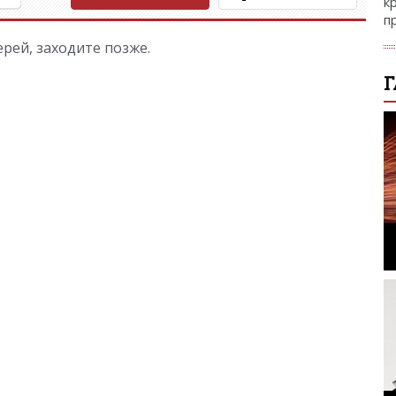
к
п
рей, заходите позже.
Г