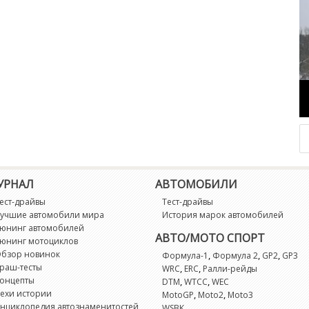
УРНАЛ
АВТОМОБИЛИ
ест-драйвы
Тест-драйвы
учшие автомобили мира
История марок автомобилей
юнинг автомобилей
АВТО/МОТО СПОРТ
юнинг мотоциклов
бзор новинок
,
,
,
Формула-1
Формула 2
GP2
GP3
раш-тесты
,
,
WRC
ERC
Ралли-рейды
онцепты
,
,
DTM
WTCC
WEC
ехи истории
,
,
MotoGP
Moto2
Moto3
нциклопедия автознаменитостей
WSBK