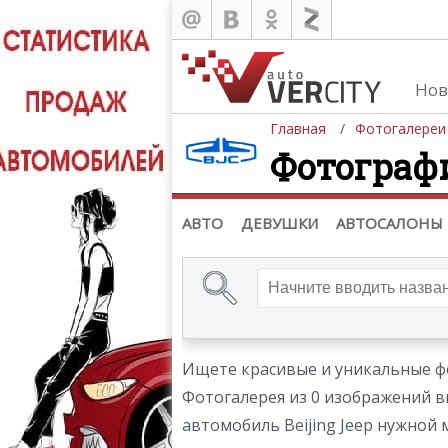
Нов
Главная
Фотогалереи
Фотографи
Автомобили
Д
Последние добавления
Де
(+1102)
Де
Список марок
АВТО
ДЕВУШКИ
АВТОСАЛОНЫ
Ищете красивые и уникальные фо
Фотогалерея из 0 изображений в
автомобиль Beijing Jeep нужной 