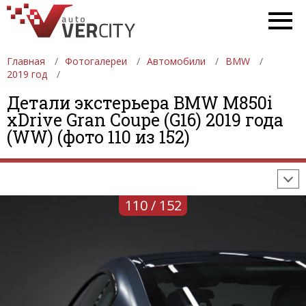
Главная
Фотогалереи
Автомобили
BMW
2019 год
Детали экстерьера BMW M850i
ФОТОГАЛЕРЕИ
АВТОМОБИЛИ
ДЕВУШКИ
xDrive Gran Coupe (G16) 2019 года
(WW) (фото 110 из 152)
АВТОСАЛОНЫ
ФОРМУЛА-1
АВТОМОБИЛИ
ПОСЛЕДНИЕ ДОБАВЛЕНИЯ
110 / 152