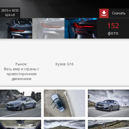
2835 x 4252
Скачать
624 кб
152
фото
Рынок:
Кузов: G16
Весь мир и страны с
правосторонним
движением