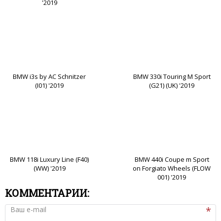
'2019
BMW i3s by AC Schnitzer
BMW 330i Touring M Sport
(I01) '2019
(G21) (UK) '2019
BMW 118i Luxury Line (F40)
BMW 440i Coupe m Sport
(WW) '2019
on Forgiato Wheels (FLOW
001) '2019
КОММЕНТАРИИ:
Ваш e-mail