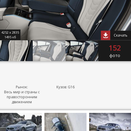
4252 x 2835
Скачать
1495 кб
152
фото
Рынок:
Кузов: G16
Весь мир и страны с
правосторонним
движением