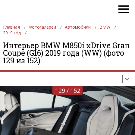
Главная
Фотогалереи
Автомобили
BMW
2019 год
Интерьер BMW M850i xDrive Gran
ФОТОГАЛЕРЕИ
АВТОМОБИЛИ
ДЕВУШКИ
Coupe (G16) 2019 года (WW) (фото
129 из 152)
АВТОСАЛОНЫ
ФОРМУЛА-1
АВТОМОБИЛИ
ПОСЛЕДНИЕ ДОБАВЛЕНИЯ
129 / 152