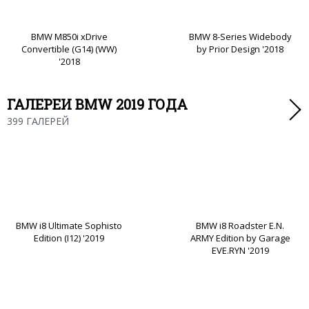
BMW M850i xDrive
BMW 8-Series Widebody
Convertible (G14) (WW)
by Prior Design '2018
'2018
ГАЛЕРЕИ BMW 2019 ГОДА
399 ГАЛЕРЕЙ
BMW i8 Ultimate Sophisto
BMW i8 Roadster E.N.
Edition (I12) '2019
ARMY Edition by Garage
EVE.RYN '2019