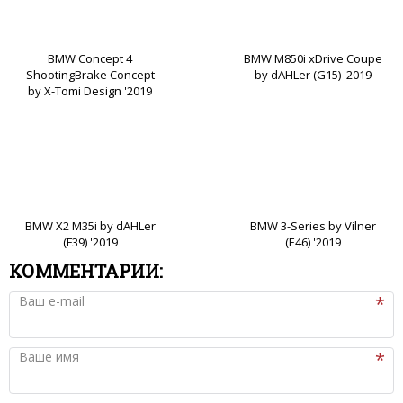
BMW Concept 4
BMW M850i xDrive Coupe
ShootingBrake Concept
by dAHLer (G15) '2019
by X-Tomi Design '2019
BMW X2 M35i by dAHLer
BMW 3-Series by Vilner
(F39) '2019
(E46) '2019
КОММЕНТАРИИ:
Ваш e-mail
Ваше имя