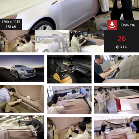
1600 x 1013
Скачать
158 кб
26
фото