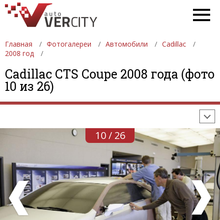
Главная
Фотогалереи
Автомобили
Cadillac
2008 год
ФОТОГАЛЕРЕИ
АВТОМОБИЛИ
ДЕВУШКИ
Cadillac CTS Coupe 2008 года (фото
10 из 26)
АВТОСАЛОНЫ
ФОРМУЛА-1
АВТОМОБИЛИ
ПОСЛЕДНИЕ ДОБАВЛЕНИЯ
10 / 26