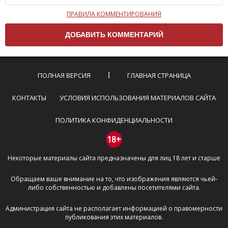
ПРАВИЛА КОММЕНТИРОВАНИЯ
Чтобы ваш комментарий был опубликован на сайте,
вам нужно придерживаться следующих правил:
Комментарий не может быть слишком
короткой — избегайте односложных и чисто
эмоциональных высказываний.
ПОЛНАЯ ВЕРСИЯ
ГЛАВНАЯ СТРАНИЦА
Не стоит отклоняться от предмета обсуждения.
Пожалуйста, не используйте в комментарие
КОНТАКТЫ
УСЛОВИЯ ИСПОЛЬЗОВАНИЯ МАТЕРИАЛОВ САЙТА
оскорбления и нецензурную лексику, а также
призывы к насилию и высказывания,
ПОЛИТИКА КОНФИДЕНЦИАЛЬНОСТИ
направленные на разжигание расовой,
межнациональной и религиозной розни —
18+
пожалейте наших модераторов, они кстати
Некоторые материалы сайта предназначены для лиц 18 лет и старше
очень славные ребята, поверьте.
Не пишите транслитом или только заглавными
Обращаем ваше внимание на то, что изображения являются чьей-
буквами.
либо собственностью и добавлены посетителями сайта.
Не копируйте рецензии с других сайтов, нам
важно именно ваше мнение.
Администрация сайта не располагает информацией о правомерности
Не размещайте рекламу!
публикования этих материалов.