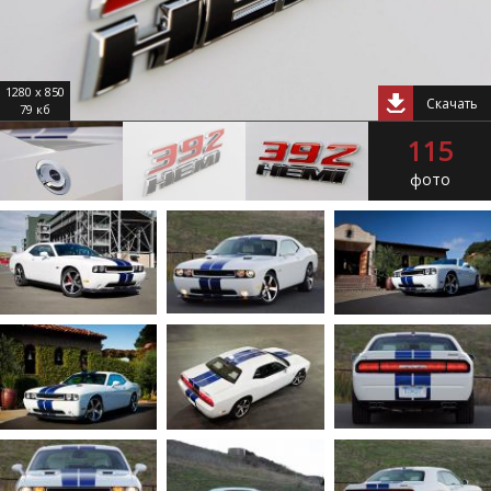
1280 x 850
Скачать
79 кб
115
фото