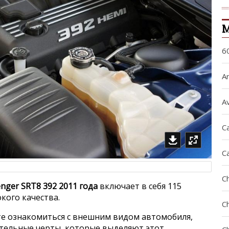
М
6
Ar
A
Ca
C
C
enger SRT8 392 2011 года
включает в себя 115
кого качества.
C
е ознакомиться с внешним видом автомобиля,
ительные черты, которые выделяют этот