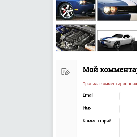
Мой комментар
Правила комментирования
Чтобы ваш комментарий бы
следующих правил:
Email
Комментарий не мож
эмоциональных выск
Имя
Не стоит отклонятьс
Пожалуйста, не испо
Комментарий
также призывы к нас
межнациональной и 
кстати очень славны