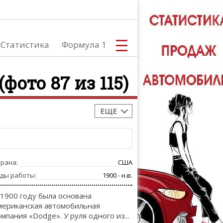
Статистика
Формула 1
(фото 87 из 115)
ЕЩЕ
С
трана:
США
А
оды работы:
1900 - н.в.
 1900 году была основана
мериканская автомобильная
омпания «Dodge». У руля одного из...
ТЮНИНГ АВ