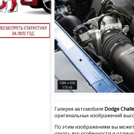
1280 x 850
173 кб
Галерея автомобиля
Dodge Chall
оригинальных изображений высо
По этим изображениям вы может
узнать его особенности и отлич