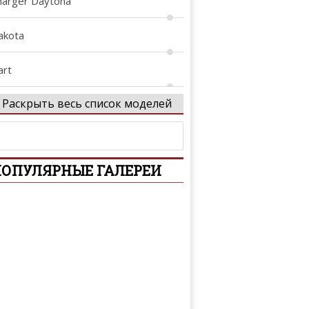
harger Daytona
akota
art
Раскрыть весь список моделей
aytona
urango
ОПУЛЯРНЫЕ ГАЛЕРЕИ
ynasty
trepid
ourney
ancer