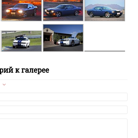
ий к галерее
л опубликован на сайте, вам нужно придерживаться
ет быть слишком короткой — избегайте односложных и чисто
азываний.
я от предмета обсуждения.
льзуйте в комментарие оскорбления и нецензурную лексику, а
илию и высказывания, направленные на разжигание расовой,
религиозной розни — пожалейте наших модераторов, они
е ребята, поверьте.