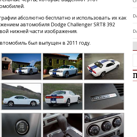
C
томобилей.
D
графии абсолютно бесплатно и использовать их как
ажением автомобиля Dodge Challenger SRT8 392
D
авой нижней части изображения.
втомобиль был выпущен в 2011 году.
D
D
П
D
In
J
L