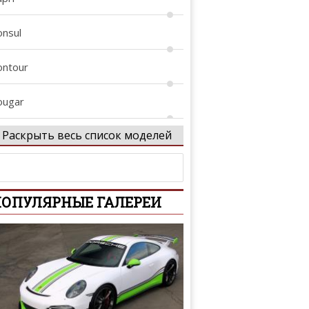
onsul
ontour
ougar
Раскрыть весь список моделей
rown Victoria
ustom
ОПУЛЯРНЫЕ ГАЛЕРЕИ
-Series
conoline
coSport
dge