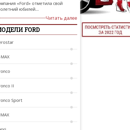
омпания «Ford» отметила свой
ТЮНИНГ М
толетний юбилей....
Читать далее
ОДЕЛИ FORD
КАЛ
erostar
ДЕВУШКИ И А
-MAX
ronco
onco II
ronco Sport
-MAX
pri