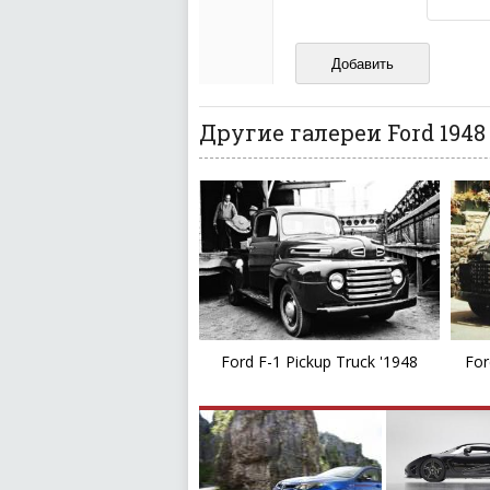
Не копируйте реценз
Не размещайте рекл
И запаситесь терпением, в
ваш отзыв может появитьс
Другие галереи Ford 1948
Ford F-1 Pickup Truck '1948
For