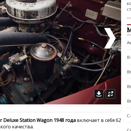
к
с
М
A
B
B
Br
B
C
r Deluxe Station Wagon 1948 года
включает в себя 62
ого качества.
Ca