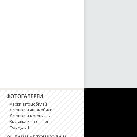
TD Crown Victoria
averick
odel A
odel T
ondeo
ondeo ST
ustang
ФОТОГАЛЕРЕИ
Марки автомобилей
ustang Mach-E
Девушки и автомобили
Девушки и мотоциклы
Выставки и автосалоны
robe
Формула 1