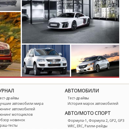
L
M
M
M
M
M
M
УРНАЛ
АВТОМОБИЛИ
ест-драйвы
Тест-драйвы
M
учшие автомобили мира
История марок автомобилей
юнинг автомобилей
АВТО/МОТО СПОРТ
юнинг мотоциклов
P
бзор новинок
,
,
,
Формула-1
Формула 2
GP2
GP3
раш-тесты
,
,
WRC
ERC
Ралли-рейды