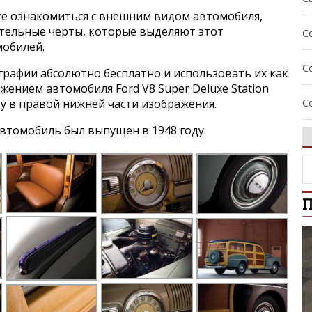
е ознакомиться с внешним видом автомобиля,
ительные черты, которые выделяют этот
C
мобилей.
C
графии абсолютно бесплатно и использовать их как
ажением автомобиля Ford V8 Super Deluxe Station
C
ку в правой нижней части изображения.
втомобиль был выпущен в 1948 году.
C
C
П
E
E
E
E