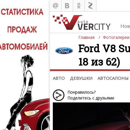
Нов
Главная
Фотогалереи
Ford V8 Su
18 из 62)
Автомобили
Д
Последние добавления
Де
(+1102)
Де
Список марок
АВТО
ДЕВУШКИ
АВТОСАЛОНЫ
Понравилось?
Поделитесь с друзьями