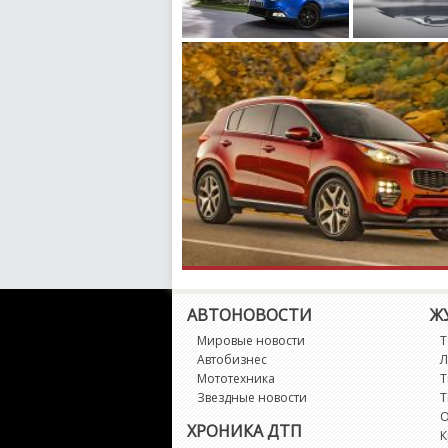
АВТОНОВОСТИ
Ж
Мировые новости
Т
Автобизнес
Л
Мототехника
Т
Звездные новости
Т
О
ХРОНИКА ДТП
К