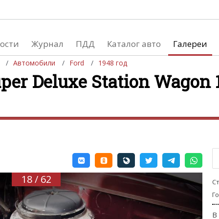
ости
Журнал
ПДД
Каталог авто
Галереи
Автомобили
Ford
1948 год
per Deluxe Station Wagon 
евушки
Автосалоны
вушки и автомобили
Список мировых автосалонов
вушки и мото
18 / 62
С
Г
В