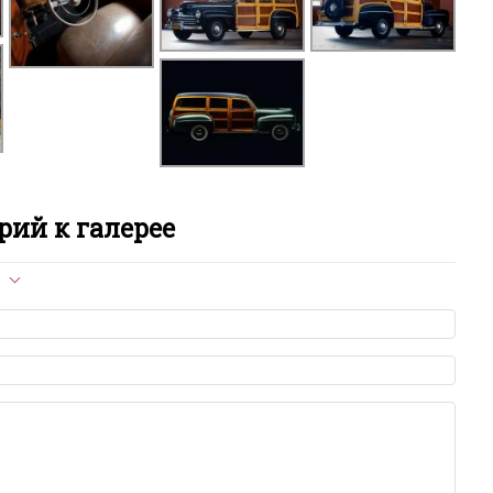
F
F
Fl
F
ий к галерее
F
F
л опубликован на сайте, вам нужно придерживаться
F
ет быть слишком короткой — избегайте односложных и чисто
азываний.
я от предмета обсуждения.
F
льзуйте в комментарие оскорбления и нецензурную лексику, а
илию и высказывания, направленные на разжигание расовой,
религиозной розни — пожалейте наших модераторов, они
F
е ребята, поверьте.
м или только заглавными буквами.