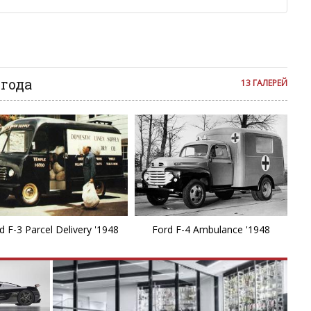
F
ии с других сайтов, нам важно именно ваше мнение.
аму!
G
се комментарии публикуются только после модерации, поэтому
я на сайте с некоторым опозданием.
G
 года
13 ГАЛЕРЕЙ
G
G
G
K
d F-3 Parcel Delivery '1948
Ford F-4 Ambulance '1948
K
L