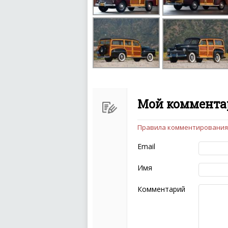
Мой комментар
Правила комментирования
Чтобы ваш комментарий бы
следующих правил:
Email
Комментарий не мож
эмоциональных выск
Имя
Не стоит отклонятьс
Пожалуйста, не испо
Комментарий
также призывы к нас
межнациональной и 
кстати очень славны
Не пишите транслито