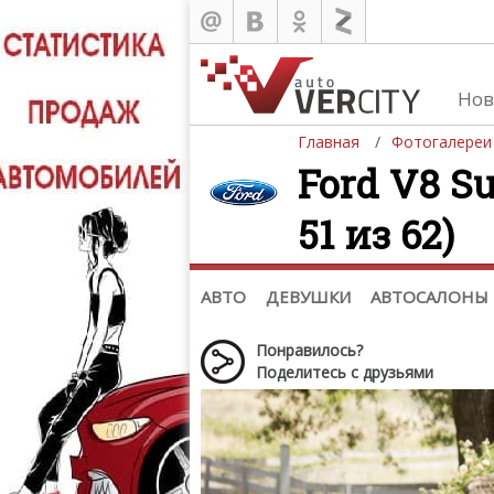
Нов
Главная
Фотогалереи
Ford V8 Su
51 из 62)
Автомобили
Д
Последние добавления
Де
(+1102)
Де
Список марок
АВТО
ДЕВУШКИ
АВТОСАЛОНЫ
Понравилось?
Поделитесь с друзьями