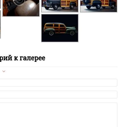
F
F
Fl
F
ий к галерее
F
F
л опубликован на сайте, вам нужно придерживаться
F
ет быть слишком короткой — избегайте односложных и чисто
азываний.
я от предмета обсуждения.
F
льзуйте в комментарие оскорбления и нецензурную лексику, а
илию и высказывания, направленные на разжигание расовой,
религиозной розни — пожалейте наших модераторов, они
F
е ребята, поверьте.
м или только заглавными буквами.