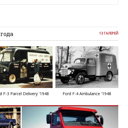
F
ии с других сайтов, нам важно именно ваше мнение.
аму!
се комментарии публикуются только после модерации, поэтому
G
я на сайте с некоторым опозданием.
G
 года
13 ГАЛЕРЕЙ
G
G
G
K
d F-3 Parcel Delivery '1948
Ford F-4 Ambulance '1948
K
L