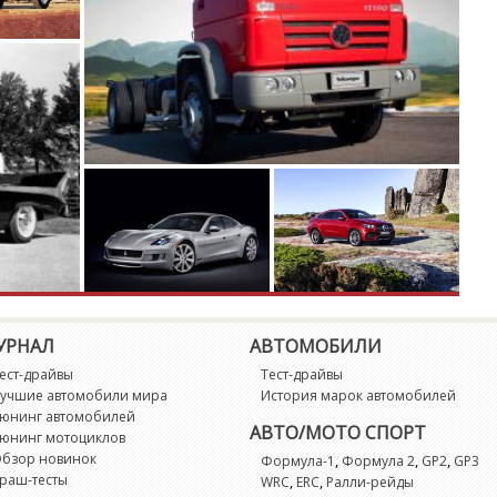
L
M
M
M
M
M
M
УРНАЛ
АВТОМОБИЛИ
ест-драйвы
Тест-драйвы
M
учшие автомобили мира
История марок автомобилей
юнинг автомобилей
АВТО/МОТО СПОРТ
юнинг мотоциклов
P
бзор новинок
,
,
,
Формула-1
Формула 2
GP2
GP3
раш-тесты
,
,
WRC
ERC
Ралли-рейды