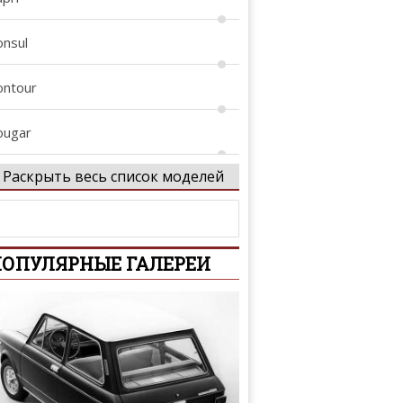
onsul
ontour
ougar
Раскрыть весь список моделей
rown Victoria
ustom
ОПУЛЯРНЫЕ ГАЛЕРЕИ
-Series
conoline
coSport
dge