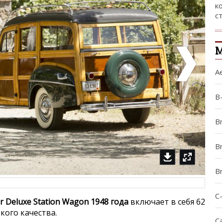
к
с
М
A
B
B
Br
B
C
r Deluxe Station Wagon 1948 года
включает в себя 62
ого качества.
Ca