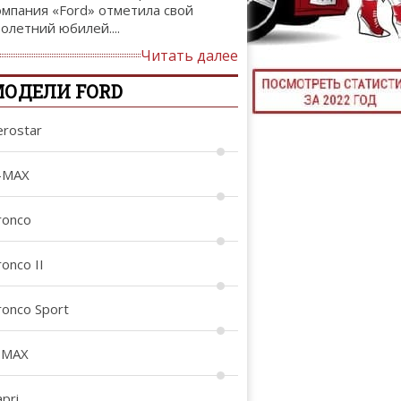
омпания «Ford» отметила свой
ТЮНИНГ М
толетний юбилей....
Читать далее
ОДЕЛИ FORD
КАЛ
erostar
ДЕВУШКИ И А
-MAX
ronco
onco II
ronco Sport
-MAX
pri