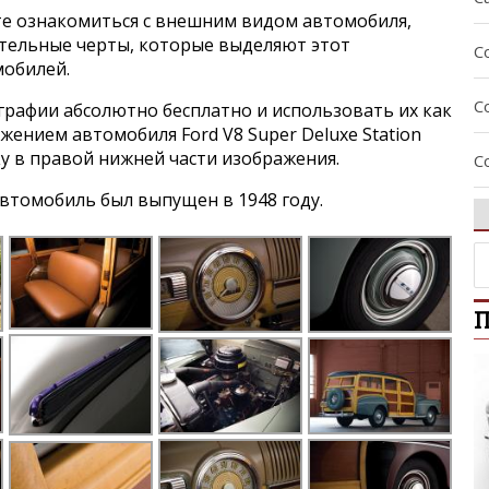
е ознакомиться с внешним видом автомобиля,
ительные черты, которые выделяют этот
C
мобилей.
C
графии абсолютно бесплатно и использовать их как
ажением автомобиля Ford V8 Super Deluxe Station
ку в правой нижней части изображения.
C
втомобиль был выпущен в 1948 году.
C
C
П
E
E
E
E