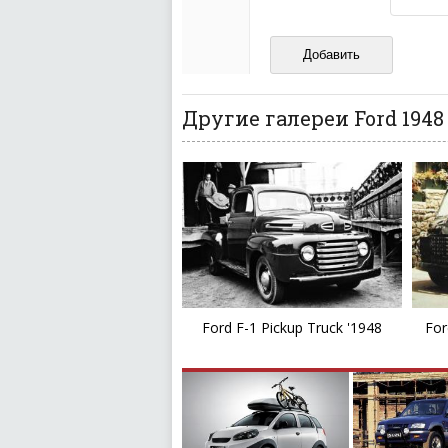
Не копируйте реценз
Не размещайте рекл
И запаситесь терпением, в
ваш отзыв может появитьс
Другие галереи Ford 1948
Ford F-1 Pickup Truck '1948
For