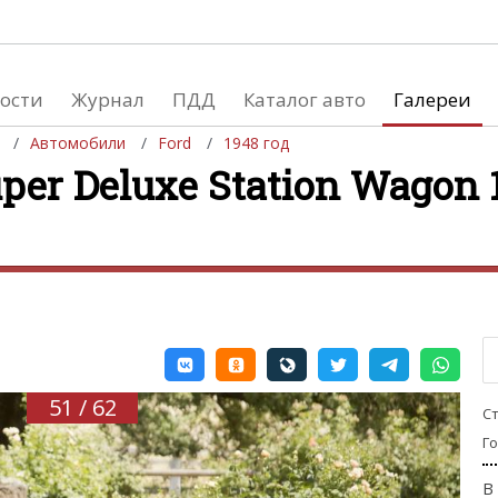
ости
Журнал
ПДД
Каталог авто
Галереи
Автомобили
Ford
1948 год
per Deluxe Station Wagon 
евушки
Автосалоны
вушки и автомобили
Список мировых автосалонов
вушки и мото
51 / 62
С
Г
В