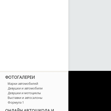
TD Crown Victoria
averick
odel A
odel T
ondeo
ondeo ST
ustang
ФОТОГАЛЕРЕИ
Марки автомобилей
ustang Mach-E
Девушки и автомобили
Девушки и мотоциклы
Выставки и автосалоны
robe
Формула 1
ОНЛАЙН АВТОШКОЛА И