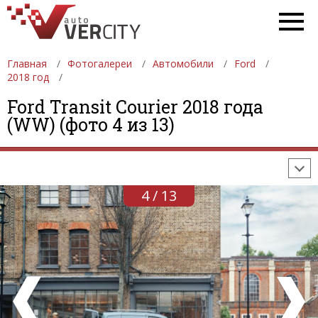
Главная
Фотогалереи
Автомобили
Ford
2018 год
ФОТОГАЛЕРЕИ
АВТОМОБИЛИ
ДЕВУШКИ
Ford Transit Courier 2018 года
(WW) (фото 4 из 13)
АВТОСАЛОНЫ
ФОРМУЛА-1
АВТОМОБИЛИ
ПОСЛЕДНИЕ ДОБАВЛЕНИЯ
4 / 13