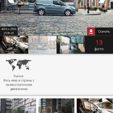
4096 x 2996
Скачать
2578 кб
13
фото
Рынок:
Весь мир и страны с
правосторонним
движением