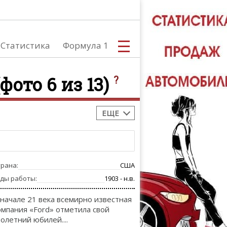
Статистика
Формула 1
(фото 6 из 13)
?
ЕЩЕ
С
трана:
США
А
оды работы:
1903 - н.в.
 начале 21 века всемирно известная
омпания «Ford» отметила свой
толетний юбилей....
ТЮНИНГ АВ