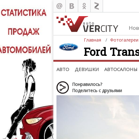
Нов
Главная
Фотогалереи
Ford Trans
Автомобили
Д
Последние добавления
Де
(+1102)
Де
Список марок
АВТО
ДЕВУШКИ
АВТОСАЛОНЫ
Понравилось?
Поделитесь с друзьями