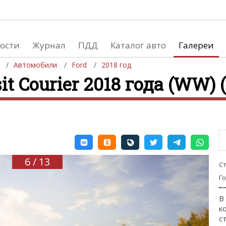
ости
Журнал
ПДД
Каталог авто
Галереи
Автомобили
Ford
2018 год
it Courier 2018 года (WW) 
евушки
Автосалоны
вушки и автомобили
Список мировых автосалонов
вушки и мото
6 / 13
С
Г
В
к
с