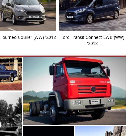
F
Fl
F
Tourneo Courier (WW) '2018
Ford Transit Connect LWB (WW)
'2018
F
F
F
F
F
F