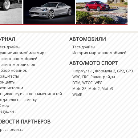
G
G
G
УРНАЛ
АВТОМОБИЛИ
ест-драйвы
Тест-драйвы
G
учшие автомобили мира
История марок автомобилей
юнинг автомобилей
АВТО/МОТО СПОРТ
G
юнинг мотоциклов
бзор новинок
,
,
,
Формула-1
Формула 2
GP2
GP3
раш-тесты
,
,
WRC
ERC
Ралли-рейды
K
онцепты
,
,
DTM
WTCC
WEC
ехи истории
,
,
MotoGP
Moto2
Moto3
нциклопедия автознаменитостей
WSBK
K
одителю на заметку
Юмор
L
евушки ...
ОВОСТИ ПАРТНЕРОВ
L
ресс-релизы