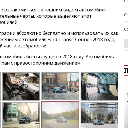
C
е ознакомиться с внешним видом автомобиля,
C
ительные черты, которые выделяют этот
мобилей.
C
графии абсолютно бесплатно и использовать их как
жением автомобиля Ford Transit Courier 2018 года,
C
й части изображения.
втомобиль был выпущен в 2018 году. Автомобиль
C
стран с правосторонним движением.
П
E
E
E
E