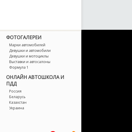
alaxie
alaxy
ranada
ФОТОГАЛЕРЕИ
Марки автомобилей
T
Девушки и автомобили
Девушки и мотоциклы
T40
Выставки и автосалоны
Формула 1
A
ОНЛАЙН АВТОШКОЛА И
ПДД
uga
Россия
Беларусь
Казахстан
aser
Украина
TD Crown Victoria