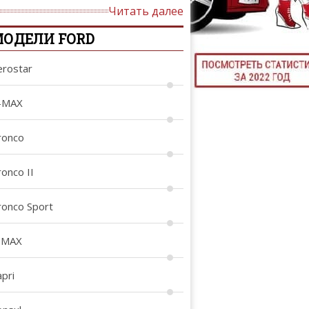
Читать далее
ТЮНИНГ М
ОДЕЛИ FORD
erostar
КАЛ
-MAX
ДЕВУШКИ И А
ronco
onco II
ronco Sport
-MAX
pri