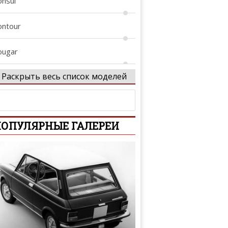
onsul
ontour
ougar
Раскрыть весь список моделей
rown Victoria
ustom
ОПУЛЯРНЫЕ ГАЛЕРЕИ
-Series
conoline
coSport
dge