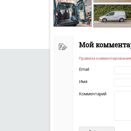
Мой комментар
Правила комментирования
Чтобы ваш комментарий бы
следующих правил:
Email
Комментарий не мож
эмоциональных выск
Имя
Не стоит отклонятьс
Пожалуйста, не испо
Комментарий
также призывы к нас
межнациональной и 
кстати очень славны
Не пишите транслито
Не копируйте реценз
Не размещайте рекл