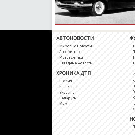
АВТОНОВОСТИ
Ж
Мировые новости
Т
Автобизнес
Л
Мототехника
Т
Звездные новости
Т
О
ХРОНИКА ДТП
К
К
Россия
В
Казахстан
Э
Украина
В
Беларусь
Мир
Д
Н
П