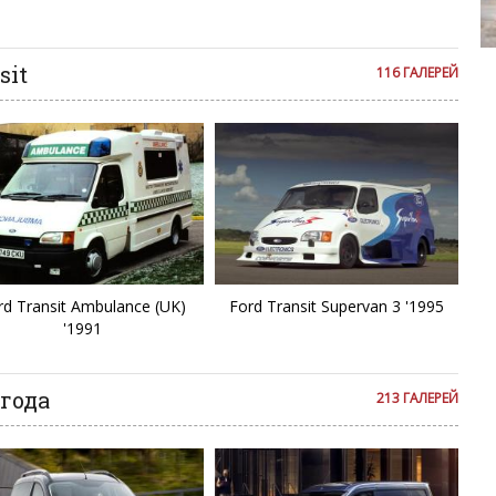
се комментарии публикуются только после модерации, поэтому
E
я на сайте с некоторым опозданием.
Lexus IS350 
E
sit
116 ГАЛЕРЕЙ
F
F
Fa
F
rd Transit Ambulance (UK)
Ford Transit Supervan 3 '1995
'1991
Fi
F
 года
213 ГАЛЕРЕЙ
F