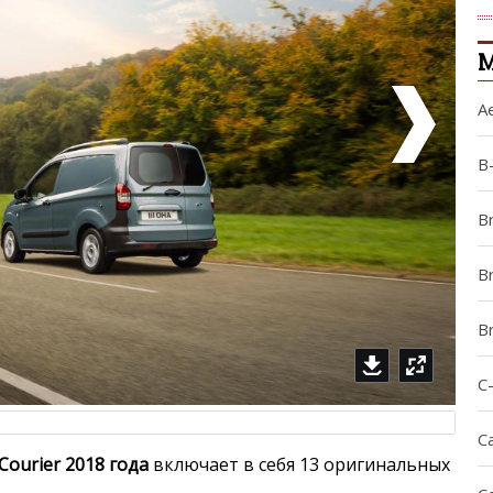
М
A
B
B
Br
B
C
Ca
 Courier 2018 года
включает в себя 13 оригинальных