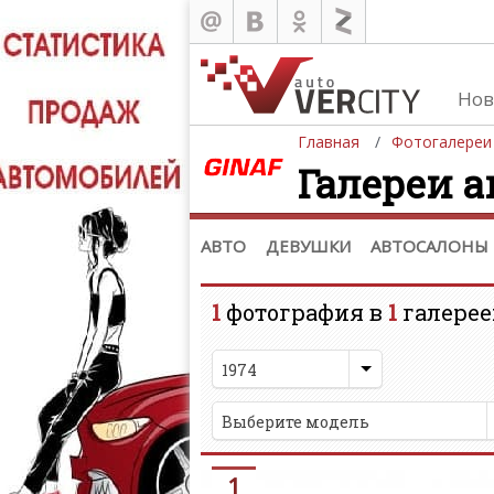
Нов
Главная
Фотогалереи
Галереи а
Автомобили
Д
Последние добавления
Де
(+1102)
Де
Список марок
АВТО
ДЕВУШКИ
АВТОСАЛОНЫ
1
фотография в
1
галерее
1974
Выберите модель
1