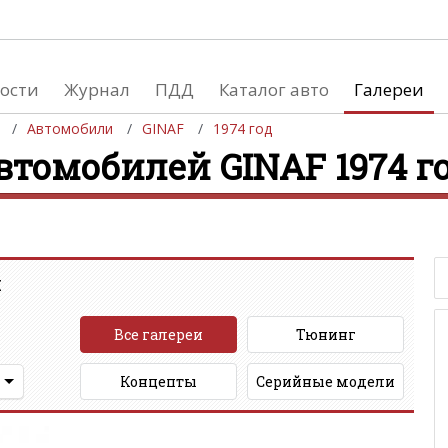
ости
Журнал
ПДД
Каталог авто
Галереи
Автомобили
GINAF
1974 год
втомобилей GINAF 1974 г
евушки
Автосалоны
вушки и автомобили
Список мировых автосалонов
вушки и мото
:
Все галереи
Тюнинг
Концепты
Серийные модели