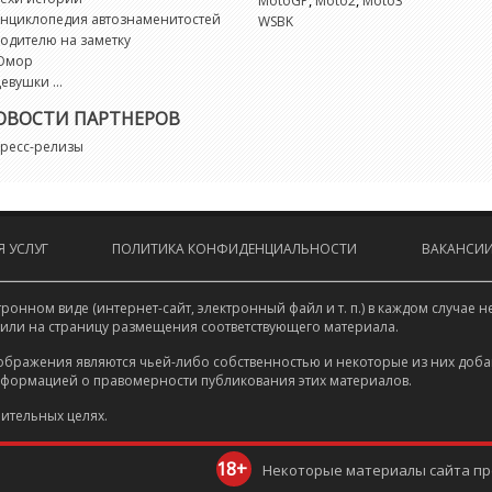
,
,
MotoGP
Moto2
Moto3
нциклопедия автознаменитостей
WSBK
одителю на заметку
Юмор
евушки ...
ОВОСТИ ПАРТНЕРОВ
ресс-релизы
 УСЛУГ
ПОЛИТИКА КОНФИДЕНЦИАЛЬНОСТИ
ВАКАНСИ
онном виде (интернет-сайт, электронный файл и т. п.) в каждом случа
 или на страницу размещения соответствующего материала.
ображения являются чьей-либо собственностью и некоторые из них доба
нформацией о правомерности публикования этих материалов.
ительных целях.
18+
Некоторые материалы сайта пре