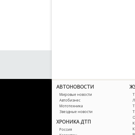
АВТОНОВОСТИ
Ж
Мировые новости
Т
Автобизнес
Л
Мототехника
Т
Звездные новости
Т
О
ХРОНИКА ДТП
К
К
Россия
В