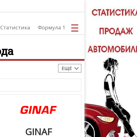
Статистика
Формула 1
ода
ЕЩЕ
С
А
GINAF
ТЮНИНГ АВ