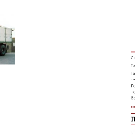
С
Г
Га
Г
т
б
П