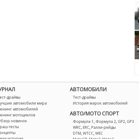
Honda Vezel 
Chevro
УРНАЛ
АВТОМОБИЛИ
ест-драйвы
Тест-драйвы
учшие автомобили мира
История марок автомобилей
юнинг автомобилей
АВТО/МОТО СПОРТ
юнинг мотоциклов
бзор новинок
,
,
,
Формула-1
Формула 2
GP2
GP3
раш-тесты
,
,
WRC
ERC
Ралли-рейды
онцепты
,
,
DTM
WTCC
WEC
ехи истории