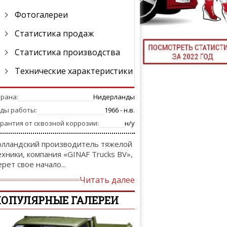
Фотогалереи
ТЮНИНГ М
Статистика продаж
Статистика производства
КАЛ
Технические характеристики
ДЕВУШКИ И А
трана:
Нидерланды
оды работы:
1966 - н.в.
рантия от сквозной коррозии:
н/у
олландский производитель тяжелой
ехники, компания «GINAF Trucks BV»,
ерет свое начало...
Читать далее
ОПУЛЯРНЫЕ ГАЛЕРЕИ