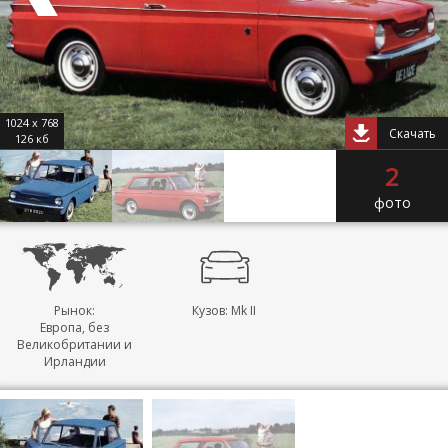
1024 x 768
Скачать
126 кб
2
фото
Рынок:
Кузов: Mk II
Европа, без
Великобритании и
Ирландии