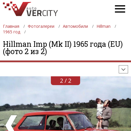
Главная
Фотогалереи
Автомобили
Hillman
1965 год
ФОТОГАЛЕРЕИ
АВТОМОБИЛИ
ДЕВУШКИ
Hillman Imp (Mk II) 1965 года (EU)
(фото 2 из 2)
АВТОСАЛОНЫ
ФОРМУЛА-1
АВТОМОБИЛИ
ПОСЛЕДНИЕ ДОБАВЛЕНИЯ
2 / 2