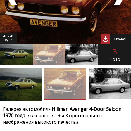
640 x 480
Скачать
59 кб
3
фото
Галерея автомобиля
Hillman Avenger 4-Door Saloon
1970 года
включает в себя 3 оригинальных
изображения высокого качества.