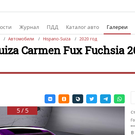
ости
Журнал
ПДД
Каталог авто
Галереи
Автомобили
Hispano-Suiza
2020 год
uiza Carmen Fux Fuchsia 2
евушки
Автосалоны
вушки и автомобили
Список мировых автосалонов
вушки и мото
5 / 5
С
Г
В