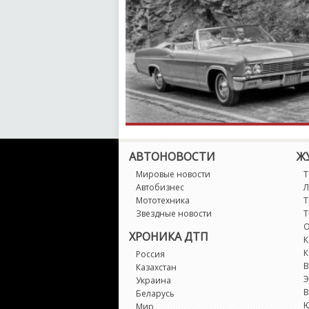
АВТОНОВОСТИ
Ж
Мировые новости
Т
Автобизнес
Л
Мототехника
Т
Звездные новости
Т
О
ХРОНИКА ДТП
К
К
Россия
В
Казахстан
Э
Украина
В
Беларусь
Мир