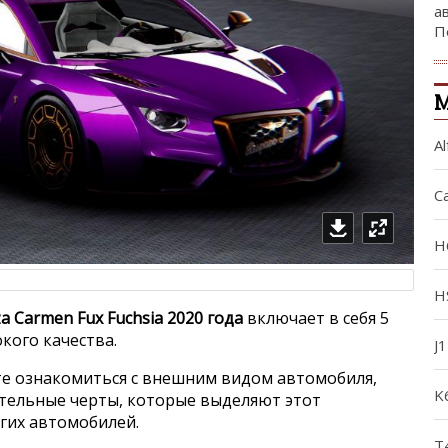
а
П
М
Al
C
H
H
a Carmen Fux Fuchsia 2020 года
включает в себя 5
кого качества.
J
е ознакомиться с внешним видом автомобиля,
K
ительные черты, которые выделяют этот
угих автомобилей.
T