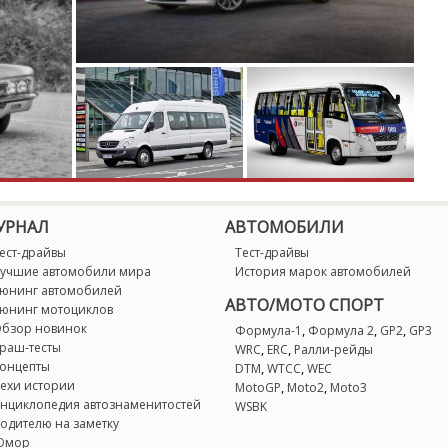
УРНАЛ
АВТОМОБИЛИ
ест-драйвы
Тест-драйвы
учшие автомобили мира
История марок автомобилей
юнинг автомобилей
АВТО/МОТО СПОРТ
юнинг мотоциклов
бзор новинок
,
,
,
Формула-1
Формула 2
GP2
GP3
раш-тесты
,
,
WRC
ERC
Ралли-рейды
онцепты
,
,
DTM
WTCC
WEC
ехи истории
,
,
MotoGP
Moto2
Moto3
нциклопедия автознаменитостей
WSBK
одителю на заметку
Юмор