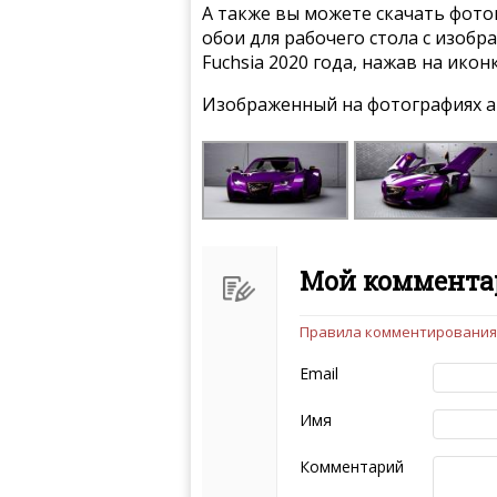
А также вы можете скачать фото
обои для рабочего стола с изобр
Fuchsia 2020 года, нажав на ико
Изображенный на фотографиях а
Мой комментар
Правила комментирования
Чтобы ваш комментарий бы
следующих правил:
Email
Комментарий не мож
эмоциональных выск
Имя
Не стоит отклонятьс
Пожалуйста, не испо
Комментарий
также призывы к нас
межнациональной и 