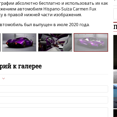
графии абсолютно бесплатно и использовать их как
ажением автомобиля Hispano-Suiza Carmen Fux
нку в правой нижней части изображения.
втомобиль был выпущен в июле 2020 года.
П
ий к галерее
л опубликован на сайте, вам нужно придерживаться
Mer
ет быть слишком короткой — избегайте односложных и чисто
азываний.
я от предмета обсуждения.
льзуйте в комментарие оскорбления и нецензурную лексику, а
Volksw
илию и высказывания, направленные на разжигание расовой,
религиозной розни — пожалейте наших модераторов, они