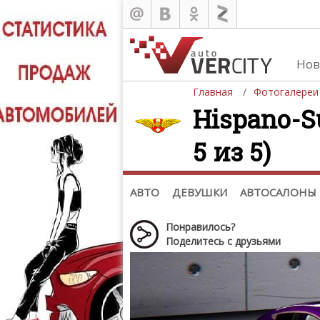
Нов
Главная
Фотогалереи
Hispano-S
5 из 5)
Автомобили
Д
Последние добавления
Де
(+1102)
Де
Список марок
АВТО
ДЕВУШКИ
АВТОСАЛОНЫ
Понравилось?
Поделитесь с друзьями