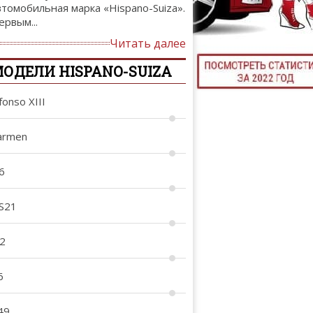
втомобильная марка «Hispano-Suiza».
ТЮНИНГ М
ервым...
Читать далее
ОДЕЛИ HISPANO-SUIZA
КАЛ
fonso XIII
ДЕВУШКИ И А
armen
6
S21
12
6
49