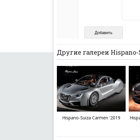
кстати очень славны
Не пишите транслито
Не копируйте реценз
Не размещайте рекл
И запаситесь терпением, в
ваш отзыв может появитьс
Другие галереи Hispano-
Hispano-Suiza Carmen '2019
Hisp