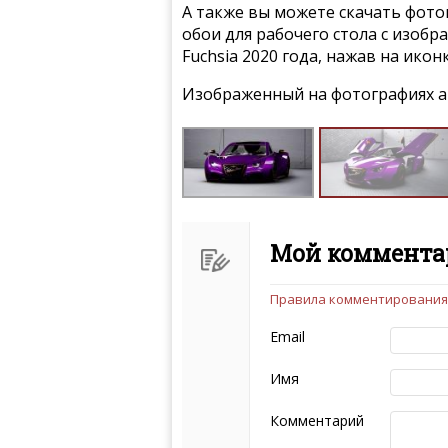
А также вы можете скачать фото
обои для рабочего стола с изобр
Fuchsia 2020 года, нажав на ико
Изображенный на фотографиях а
Мой комментар
Правила комментирования
Чтобы ваш комментарий бы
следующих правил:
Email
Комментарий не мож
эмоциональных выск
Имя
Не стоит отклонятьс
Пожалуйста, не испо
Комментарий
также призывы к нас
межнациональной и 