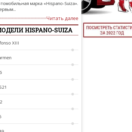
втомобильная марка «Hispano-Suiza».
ТЮНИНГ М
ервым...
Читать далее
ОДЕЛИ HISPANO-SUIZA
КАЛ
fonso XIII
ДЕВУШКИ И А
armen
6
S21
12
6
49