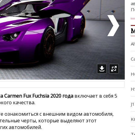
а
П
М
Al
C
H
H
a Carmen Fux Fuchsia 2020 года
включает в себя 5
кого качества.
J
е ознакомиться с внешним видом автомобиля,
K
ительные черты, которые выделяют этот
угих автомобилей.
T