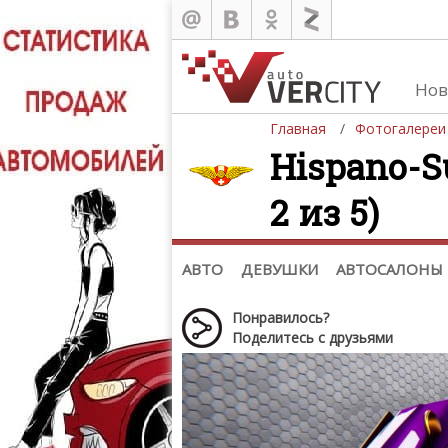
Нов
Главная
Фотогалереи
Hispano-S
2 из 5)
Автомобили
Д
Последние добавления
Де
(+1102)
Де
Список марок
АВТО
ДЕВУШКИ
АВТОСАЛОНЫ
Понравилось?
Поделитесь с друзьями