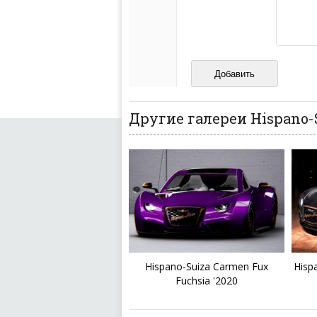
кстати очень славны
Не пишите транслито
Не копируйте реценз
Не размещайте рекл
И запаситесь терпением, в
ваш отзыв может появитьс
Другие галереи Hispano-
Hispano-Suiza Carmen Fux
Hisp
Fuchsia '2020