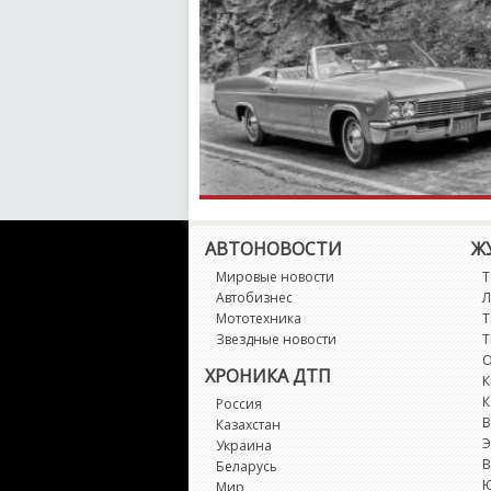
АВТОНОВОСТИ
Ж
Мировые новости
Т
Автобизнес
Л
Мототехника
Т
Звездные новости
Т
О
ХРОНИКА ДТП
К
К
Россия
В
Казахстан
Э
Украина
В
Беларусь
Мир