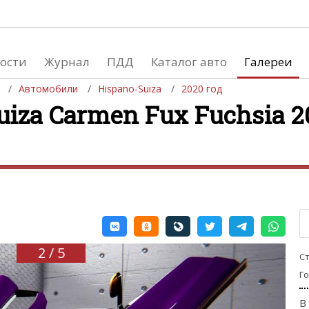
ости
Журнал
ПДД
Каталог авто
Галереи
Автомобили
Hispano-Suiza
2020 год
uiza Carmen Fux Fuchsia 2
евушки
Автосалоны
вушки и автомобили
Список мировых автосалонов
вушки и мото
2 / 5
С
Г
В