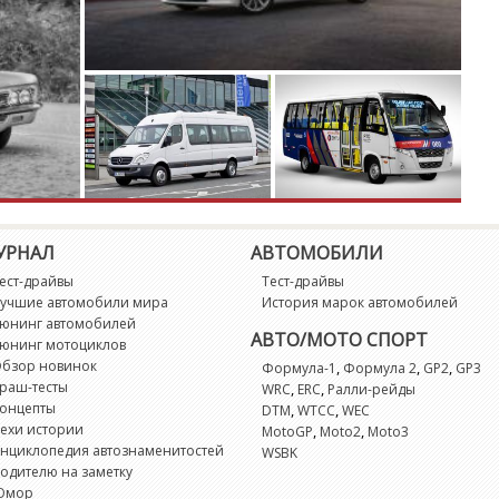
УРНАЛ
АВТОМОБИЛИ
ест-драйвы
Тест-драйвы
учшие автомобили мира
История марок автомобилей
юнинг автомобилей
АВТО/МОТО СПОРТ
юнинг мотоциклов
бзор новинок
,
,
,
Формула-1
Формула 2
GP2
GP3
раш-тесты
,
,
WRC
ERC
Ралли-рейды
онцепты
,
,
DTM
WTCC
WEC
ехи истории
,
,
MotoGP
Moto2
Moto3
нциклопедия автознаменитостей
WSBK
одителю на заметку
Юмор