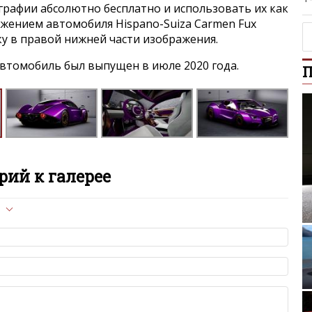
графии абсолютно бесплатно и использовать их как
ажением автомобиля Hispano-Suiza Carmen Fux
нку в правой нижней части изображения.
втомобиль был выпущен в июле 2020 года.
П
ий к галерее
л опубликован на сайте, вам нужно придерживаться
Mer
ет быть слишком короткой — избегайте односложных и чисто
азываний.
я от предмета обсуждения.
льзуйте в комментарие оскорбления и нецензурную лексику, а
Volksw
илию и высказывания, направленные на разжигание расовой,
религиозной розни — пожалейте наших модераторов, они