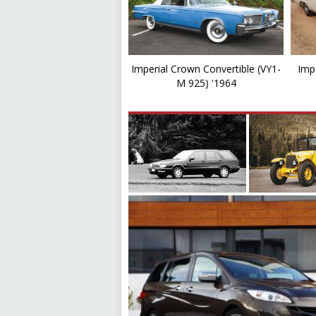
Imperial Crown Convertible (VY1-
Imp
M 925) '1964