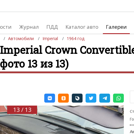
ости
Журнал
ПДД
Каталог авто
Галереи
Автомобили
Imperial
1964 год
Imperial Crown Convertibl
(фото 13 из 13)
евушки
Автосалоны
вушки и автомобили
Список мировых автосалонов
вушки и мото
13 / 13
С
Г
А