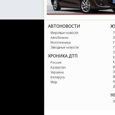
АВТОНОВОСТИ
Ж
Мировые новости
Т
Автобизнес
Л
Мототехника
Т
Звездные новости
Т
О
ХРОНИКА ДТП
К
К
Россия
В
Казахстан
Э
Украина
В
Беларусь
Мир
Д
Н
П