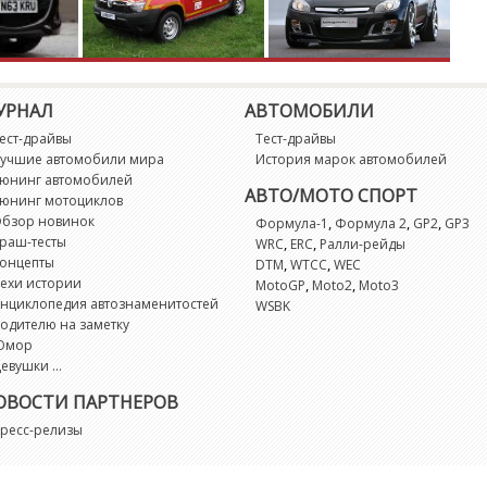
УРНАЛ
АВТОМОБИЛИ
ест-драйвы
Тест-драйвы
учшие автомобили мира
История марок автомобилей
юнинг автомобилей
АВТО/МОТО СПОРТ
юнинг мотоциклов
бзор новинок
,
,
,
Формула-1
Формула 2
GP2
GP3
раш-тесты
,
,
WRC
ERC
Ралли-рейды
онцепты
,
,
DTM
WTCC
WEC
ехи истории
,
,
MotoGP
Moto2
Moto3
нциклопедия автознаменитостей
WSBK
одителю на заметку
Юмор
евушки ...
ОВОСТИ ПАРТНЕРОВ
ресс-релизы