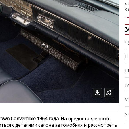
о
о
М
I 
II
II
I
V
V
rown Convertible 1964 года
. На предоставленной
ься с деталями салона автомобиля и рассмотреть