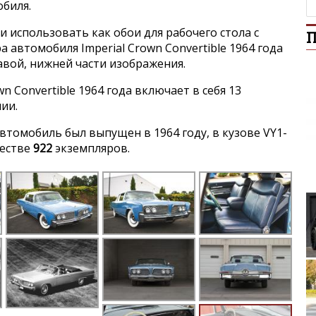
обиля.
и использовать как обои для рабочего стола с
П
автомобиля Imperial Crown Convertible 1964 года
авой, нижней части изображения.
n Convertible 1964 года включает в себя 13
ии.
томобиль был выпущен в 1964 году, в кузове VY1-
честве
922
экземпляров.
Dobl
She