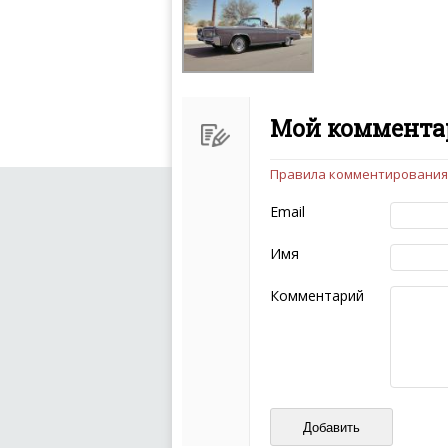
Мой комментар
Правила комментирования
Чтобы ваш комментарий бы
следующих правил:
Email
Комментарий не мож
эмоциональных выск
Имя
Не стоит отклонятьс
Пожалуйста, не испо
Комментарий
также призывы к нас
межнациональной и 
кстати очень славны
Не пишите транслито
Не копируйте реценз
Не размещайте рекл
И запаситесь терпением, в
ваш отзыв может появитьс