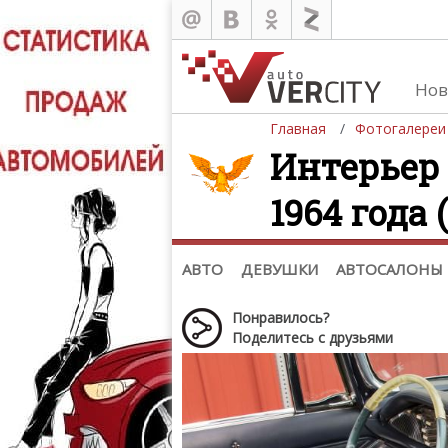
Нов
Главная
Фотогалереи
Интерьер 
1964 года 
Автомобили
Д
Последние добавления
Де
(+1102)
Де
Список марок
АВТО
ДЕВУШКИ
АВТОСАЛОНЫ
Понравилось?
Поделитесь с друзьями