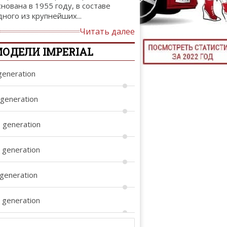
снована в 1955 году, в составе
ТЮНИНГ М
дного из крупнейших...
Читать далее
ОДЕЛИ IMPERIAL
КАЛ
generation
ДЕВУШКИ И А
 generation
I generation
V generation
 generation
I generation