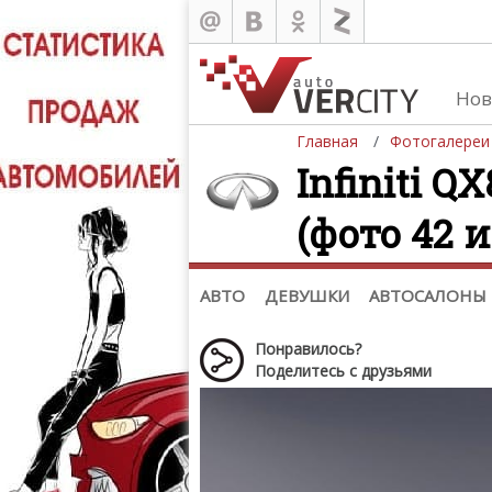
Нов
Главная
Фотогалереи
Infiniti Q
(фото 42 и
Автомобили
Д
Последние добавления
Де
(+1102)
Де
Список марок
АВТО
ДЕВУШКИ
АВТОСАЛОНЫ
Понравилось?
Поделитесь с друзьями