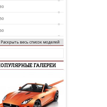
30
50
60
Раскрыть весь список моделей
70
X
ОПУЛЯРНЫЕ ГАЛЕРЕИ
X30
X50
X55
X60