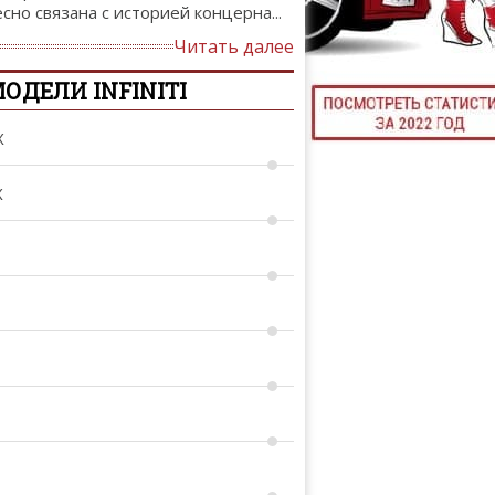
есно связана с историей концерна...
ТЮНИНГ М
Читать далее
ОДЕЛИ INFINITI
КАЛ
X
ДЕВУШКИ И А
X