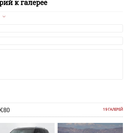
ий к галерее
л опубликован на сайте, вам нужно придерживаться
ет быть слишком короткой — избегайте односложных и чисто
азываний.
я от предмета обсуждения.
льзуйте в комментарие оскорбления и нецензурную лексику, а
илию и высказывания, направленные на разжигание расовой,
религиозной розни — пожалейте наших модераторов, они
е ребята, поверьте.
м или только заглавными буквами.
ии с других сайтов, нам важно именно ваше мнение.
аму!
се комментарии публикуются только после модерации, поэтому
я на сайте с некоторым опозданием.
QX80
19 ГАЛЕРЕЙ