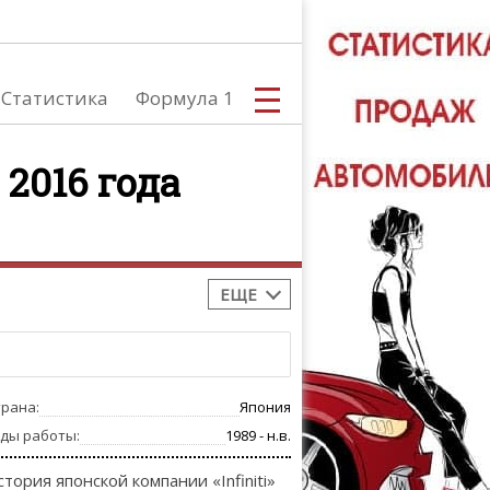
Статистика
Формула 1
 2016 года
С
ЕЩЕ
А
трана:
Япония
оды работы:
1989 - н.в.
стория японской компании «Infiniti»
ТЮНИНГ АВ