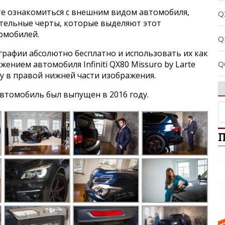
е ознакомиться с внешним видом автомобиля,
Q
ительные черты, которые выделяют этот
томобилей.
Q
графии абсолютно бесплатно и использовать их как
Q
жением автомобиля Infiniti QX80 Missuro by Larte
ку в правой нижней части изображения.
Q
втомобиль был выпущен в 2016 году.
Q
П
Q
Q
Q
Q