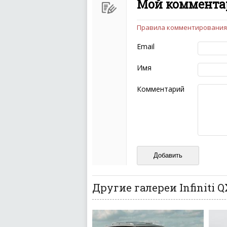
Мой комментар
Правила комментирования
Чтобы ваш комментарий бы
следующих правил:
Email
Комментарий не мож
эмоциональных выск
Имя
Не стоит отклонятьс
Пожалуйста, не испо
Комментарий
также призывы к нас
межнациональной и 
кстати очень славны
Не пишите транслито
Не копируйте реценз
Не размещайте рекл
И запаситесь терпением, в
ваш отзыв может появитьс
Другие галереи Infiniti 