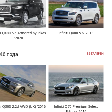
iti QX80 5.6 Armored by Inkas
Infiniti QX80 5.6 '2013
'2020
016 года
36 ГАЛЕРЕЙ
iti Q30S 2.2d AWD (UK) '2016
Infiniti Q70 Premium Select
Edition '2016