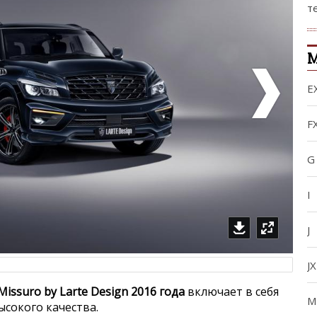
т
М
E
F
G
I
J
JX
0 Missuro by Larte Design 2016 года
включает в себя
M
сокого качества.