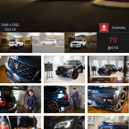
3543 x 2362
Скачать
1322 кб
70
фото