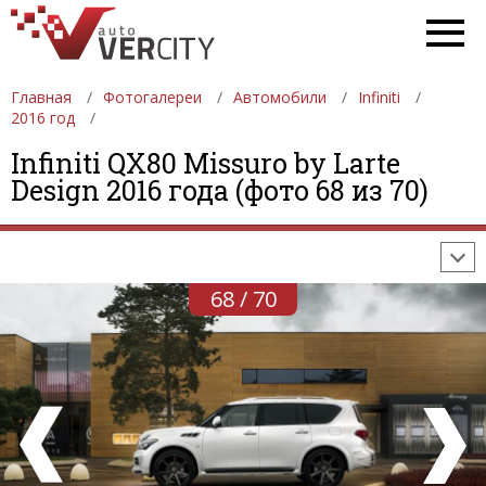
Главная
Фотогалереи
Автомобили
Infiniti
2016 год
ФОТОГАЛЕРЕИ
АВТОМОБИЛИ
ДЕВУШКИ
Infiniti QX80 Missuro by Larte
Design 2016 года (фото 68 из 70)
АВТОСАЛОНЫ
ФОРМУЛА-1
АВТОМОБИЛИ
ПОСЛЕДНИЕ ДОБАВЛЕНИЯ
68 / 70