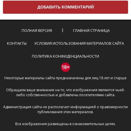
вам нужно придерживаться следующих правил:
Комментарий не может быть слишком
короткой — избегайте односложных и чисто
эмоциональных высказываний.
ПОЛНАЯ ВЕРСИЯ
ГЛАВНАЯ СТРАНИЦА
Не стоит отклоняться от предмета обсуждения.
Пожалуйста, не используйте в комментарие
КОНТАКТЫ
УСЛОВИЯ ИСПОЛЬЗОВАНИЯ МАТЕРИАЛОВ САЙТА
оскорбления и нецензурную лексику, а также
призывы к насилию и высказывания,
ПОЛИТИКА КОНФИДЕНЦИАЛЬНОСТИ
направленные на разжигание расовой,
межнациональной и религиозной розни —
18+
пожалейте наших модераторов, они кстати
Некоторые материалы сайта предназначены для лиц 18 лет и старше
очень славные ребята, поверьте.
Не пишите транслитом или только заглавными
Обращаем ваше внимание на то, что изображения являются чьей-
буквами.
либо собственностью и добавлены посетителями сайта.
Не копируйте рецензии с других сайтов, нам
важно именно ваше мнение.
Администрация сайта не располагает информацией о правомерности
Не размещайте рекламу!
публикования этих материалов.
И запаситесь терпением, все комментарии
Все изображения размещены в ознакомительных целях.
публикуются только после модерации, поэтому ваш