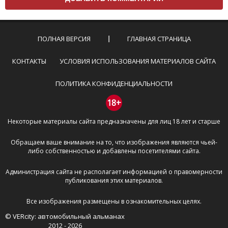
Комментарий не может быть слишком
короткой — избегайте односложных и чисто
эмоциональных высказываний.
ПОЛНАЯ ВЕРСИЯ
ГЛАВНАЯ СТРАНИЦА
Не стоит отклоняться от предмета обсуждения.
Пожалуйста, не используйте в комментарие
КОНТАКТЫ
УСЛОВИЯ ИСПОЛЬЗОВАНИЯ МАТЕРИАЛОВ САЙТА
оскорбления и нецензурную лексику, а также
призывы к насилию и высказывания,
ПОЛИТИКА КОНФИДЕНЦИАЛЬНОСТИ
направленные на разжигание расовой,
межнациональной и религиозной розни —
18+
пожалейте наших модераторов, они кстати
Некоторые материалы сайта предназначены для лиц 18 лет и старше
очень славные ребята, поверьте.
Не пишите транслитом или только заглавными
Обращаем ваше внимание на то, что изображения являются чьей-
буквами.
либо собственностью и добавлены посетителями сайта.
Не копируйте рецензии с других сайтов, нам
важно именно ваше мнение.
Администрация сайта не располагает информацией о правомерности
Не размещайте рекламу!
публикования этих материалов.
И запаситесь терпением, все комментарии
Все изображения размещены в ознакомительных целях.
публикуются только после модерации, поэтому ваш
© VERcity: автомобильный альманах
отзыв может появиться на сайте с некоторым
2012 - 2026