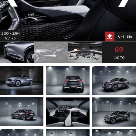
3600 x 2394
Скачать
851 кб
69
фото