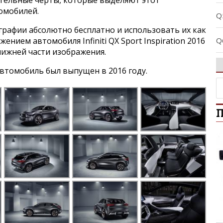
томобилей.
Q
графии абсолютно бесплатно и использовать их как
Q
жением автомобиля Infiniti QX Sport Inspiration 2016
нижней части изображения.
Q
втомобиль был выпущен в 2016 году.
Q
П
Q
Q
Q
Q
Q