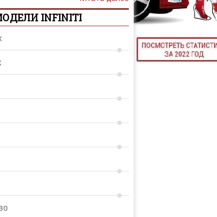
ТЮНИНГ М
ОДЕЛИ INFINITI
X
КАЛ
X
ДЕВУШКИ И А
30