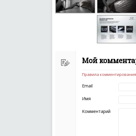
Мой комментар
Правила комментирования
Чтобы ваш комментарий бы
следующих правил:
Email
Комментарий не мож
эмоциональных выск
Имя
Не стоит отклонятьс
Пожалуйста, не испо
Комментарий
также призывы к нас
межнациональной и 
кстати очень славны
Не пишите транслито
Не копируйте реценз