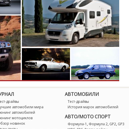
УРНАЛ
АВТОМОБИЛИ
ест-драйвы
Тест-драйвы
учшие автомобили мира
История марок автомобилей
юнинг автомобилей
АВТО/МОТО СПОРТ
юнинг мотоциклов
бзор новинок
,
,
,
Формула-1
Формула 2
GP2
GP3
раш-тесты