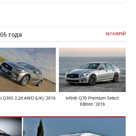
аму!
се комментарии публикуются только после модерации, поэтому
я на сайте с некоторым опозданием.
016 года
36 ГАЛЕРЕЙ
iti Q30S 2.2d AWD (UK) '2016
Infiniti Q70 Premium Select
Edition '2016