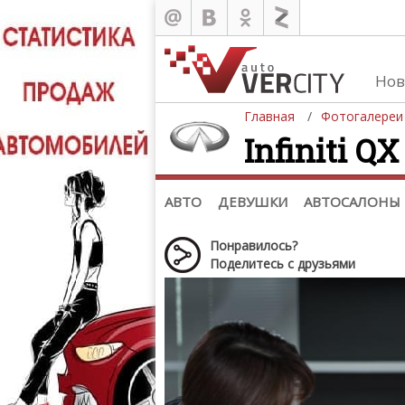
Нов
Главная
Фотогалереи
Infiniti Q
Автомобили
Д
Последние добавления
Де
(+1102)
Де
Список марок
АВТО
ДЕВУШКИ
АВТОСАЛОНЫ
Понравилось?
Поделитесь с друзьями