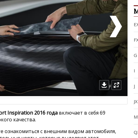
М
E
F
G
I
J
JX
port Inspiration 2016 года
включает в себя 69
M
кого качества.
е ознакомиться с внешним видом автомобиля,
Q
ительные черты, которые выделяют этот