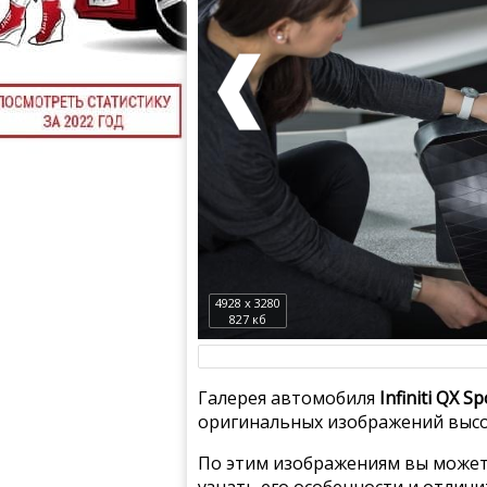
4928 x 3280
827 кб
Галерея автомобиля
Infiniti QX S
оригинальных изображений высо
По этим изображениям вы может
узнать его особенности и отлич