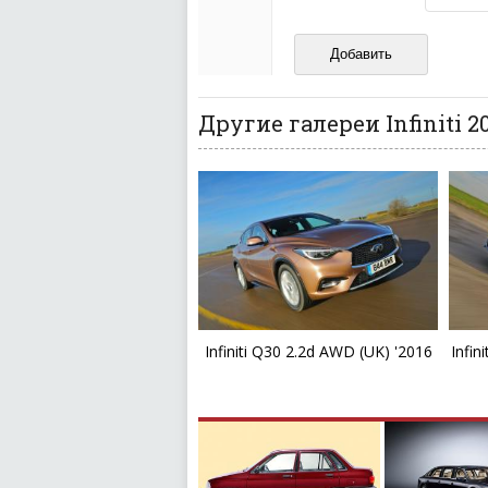
Не размещайте рекл
И запаситесь терпением, в
ваш отзыв может появитьс
Другие галереи Infiniti 2
Infiniti Q30 2.2d AWD (UK) '2016
Infin