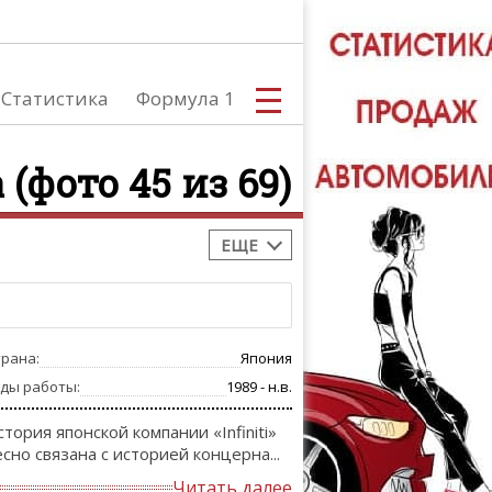
Статистика
Формула 1
а (фото 45 из 69)
ЕЩЕ
С
трана:
Япония
А
оды работы:
1989 - н.в.
стория японской компании «Infiniti»
есно связана с историей концерна...
Читать далее
ТЮНИНГ АВ