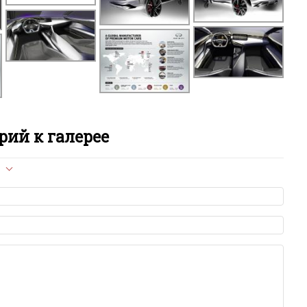
ий к галерее
л опубликован на сайте, вам нужно придерживаться
ет быть слишком короткой — избегайте односложных и чисто
азываний.
я от предмета обсуждения.
льзуйте в комментарие оскорбления и нецензурную лексику, а
илию и высказывания, направленные на разжигание расовой,
религиозной розни — пожалейте наших модераторов, они
е ребята, поверьте.
м или только заглавными буквами.
ии с других сайтов, нам важно именно ваше мнение.