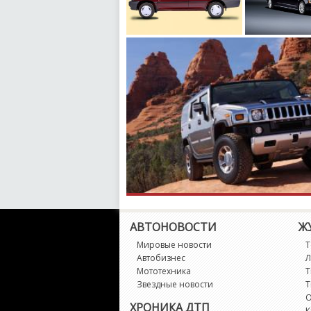
АВТОНОВОСТИ
Ж
Мировые новости
Т
Автобизнес
Л
Мототехника
Т
Звездные новости
Т
О
ХРОНИКА ДТП
К