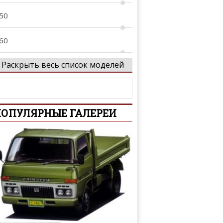
50
60
Раскрыть весь список моделей
70
X
ОПУЛЯРНЫЕ ГАЛЕРЕИ
X30
X50
X55
X60
X80