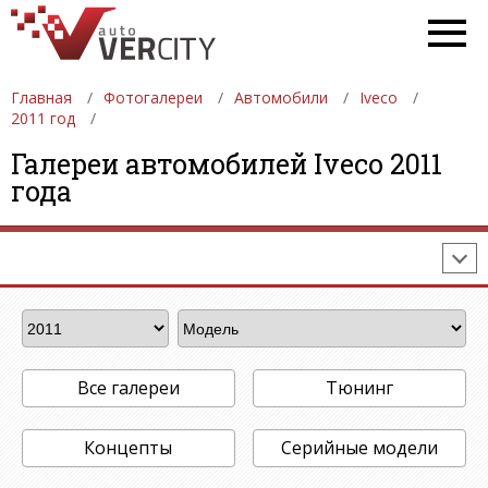
Главная
Фотогалереи
Автомобили
Iveco
2011 год
ФОТОГАЛЕРЕИ
АВТОМОБИЛИ
ДЕВУШКИ
Галереи автомобилей Iveco 2011
года
АВТОСАЛОНЫ
ФОРМУЛА-1
АВТОМОБИЛИ
ПОСЛЕДНИЕ ДОБАВЛЕНИЯ
Все галереи
Тюнинг
Концепты
Серийные модели