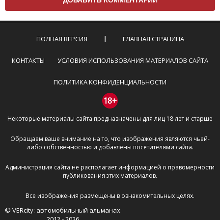
Комментарий не может быть слишком
короткой — избегайте односложных и чисто
эмоциональных высказываний.
ПОЛНАЯ ВЕРСИЯ
ГЛАВНАЯ СТРАНИЦА
Не стоит отклоняться от предмета обсуждения.
Пожалуйста, не используйте в комментарие
КОНТАКТЫ
УСЛОВИЯ ИСПОЛЬЗОВАНИЯ МАТЕРИАЛОВ САЙТА
оскорбления и нецензурную лексику, а также
призывы к насилию и высказывания,
ПОЛИТИКА КОНФИДЕНЦИАЛЬНОСТИ
направленные на разжигание расовой,
межнациональной и религиозной розни —
18+
пожалейте наших модераторов, они кстати
Некоторые материалы сайта предназначены для лиц 18 лет и старше
очень славные ребята, поверьте.
Не пишите транслитом или только заглавными
Обращаем ваше внимание на то, что изображения являются чьей-
буквами.
либо собственностью и добавлены посетителями сайта.
Не копируйте рецензии с других сайтов, нам
важно именно ваше мнение.
Администрация сайта не располагает информацией о правомерности
Не размещайте рекламу!
публикования этих материалов.
И запаситесь терпением, все комментарии
Все изображения размещены в ознакомительных целях.
публикуются только после модерации, поэтому ваш
© VERcity: автомобильный альманах
отзыв может появиться на сайте с некоторым
2012 - 2026