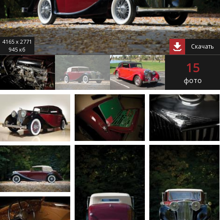
4165 x 2771
Скачать
945 кб
15
фото