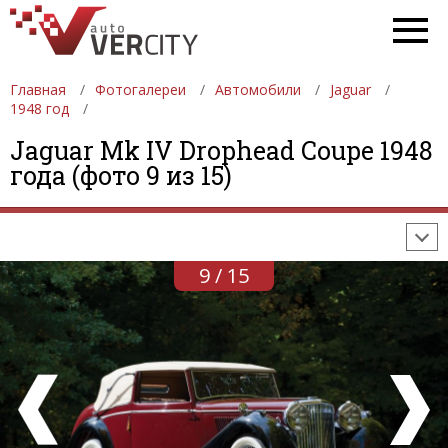
Главная
Фотогалереи
Автомобили
Jaguar
1948 год
ФОТОГАЛЕРЕИ
АВТОМОБИЛИ
ДЕВУШКИ
Jaguar Mk IV Drophead Coupe 1948
года (фото 9 из 15)
АВТОСАЛОНЫ
ФОРМУЛА-1
АВТОМОБИЛИ
ПОСЛЕДНИЕ ДОБАВЛЕНИЯ
9 / 15