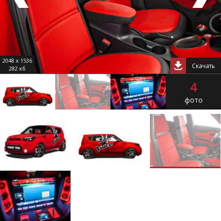
2048 x 1536
Скачать
282 кб
4
фото