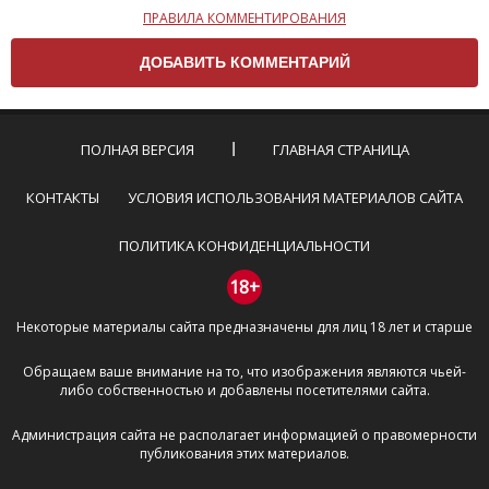
ПРАВИЛА КОММЕНТИРОВАНИЯ
Чтобы ваш комментарий был опубликован на сайте,
вам нужно придерживаться следующих правил:
Комментарий не может быть слишком
короткой — избегайте односложных и чисто
эмоциональных высказываний.
ПОЛНАЯ ВЕРСИЯ
ГЛАВНАЯ СТРАНИЦА
Не стоит отклоняться от предмета обсуждения.
Пожалуйста, не используйте в комментарие
КОНТАКТЫ
УСЛОВИЯ ИСПОЛЬЗОВАНИЯ МАТЕРИАЛОВ САЙТА
оскорбления и нецензурную лексику, а также
призывы к насилию и высказывания,
ПОЛИТИКА КОНФИДЕНЦИАЛЬНОСТИ
направленные на разжигание расовой,
межнациональной и религиозной розни —
18+
пожалейте наших модераторов, они кстати
Некоторые материалы сайта предназначены для лиц 18 лет и старше
очень славные ребята, поверьте.
Не пишите транслитом или только заглавными
Обращаем ваше внимание на то, что изображения являются чьей-
буквами.
либо собственностью и добавлены посетителями сайта.
Не копируйте рецензии с других сайтов, нам
важно именно ваше мнение.
Администрация сайта не располагает информацией о правомерности
Не размещайте рекламу!
публикования этих материалов.