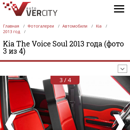
Главная
Фотогалереи
Автомобили
Kia
2013 год
ФОТОГАЛЕРЕИ
АВТОМОБИЛИ
ДЕВУШКИ
Kia The Voice Soul 2013 года (фото
3 из 4)
АВТОСАЛОНЫ
ФОРМУЛА-1
АВТОМОБИЛИ
ПОСЛЕДНИЕ ДОБАВЛЕНИЯ
3 / 4