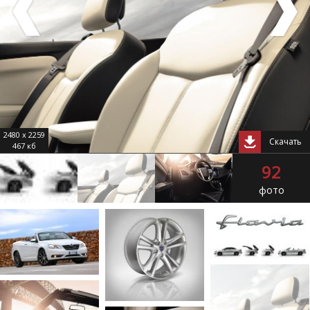
2480 x 2259
Скачать
467 кб
92
фото