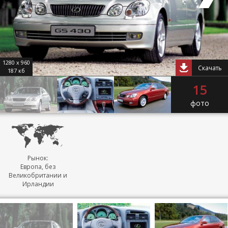
1280 x 960
Скачать
187 кб
15
фото
Рынок:
Европа, без
Великобритании и
Ирландии