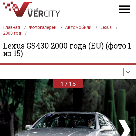
Главная
Фотогалереи
Автомобили
Lexus
2000 год
ФОТОГАЛЕРЕИ
АВТОМОБИЛИ
ДЕВУШКИ
Lexus GS430 2000 года (EU) (фото 1
из 15)
АВТОСАЛОНЫ
ФОРМУЛА-1
АВТОМОБИЛИ
ПОСЛЕДНИЕ ДОБАВЛЕНИЯ
1 / 15