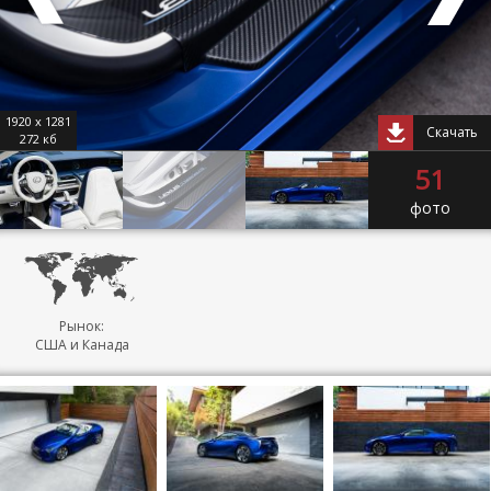
1920 x 1281
Скачать
272 кб
51
фото
Рынок:
США и Канада