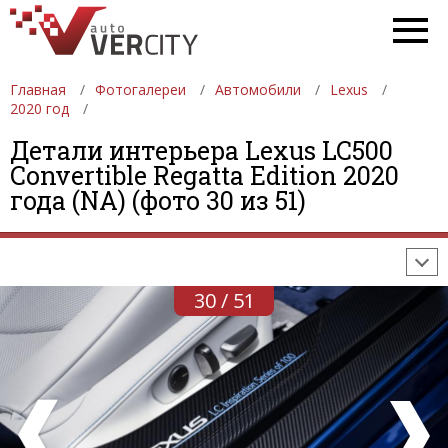
Главная
Фотогалереи
Автомобили
Lexus
2020 год
Детали интерьера Lexus LC500
ФОТОГАЛЕРЕИ
АВТОМОБИЛИ
ДЕВУШКИ
Convertible Regatta Edition 2020
года (NA) (фото 30 из 51)
АВТОСАЛОНЫ
ФОРМУЛА-1
АВТОМОБИЛИ
ПОСЛЕДНИЕ ДОБАВЛЕНИЯ
30 / 51