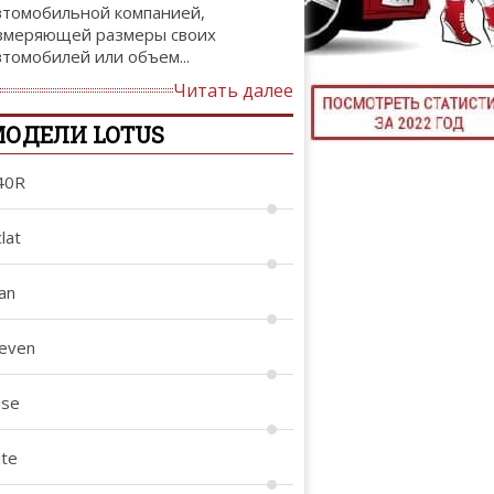
втомобильной компанией,
ТЮНИНГ М
змеряющей размеры своих
втомобилей или объем...
Читать далее
ОДЕЛИ LOTUS
КАЛ
ДЕВУШКИ И А
40R
lat
an
leven
ise
ite