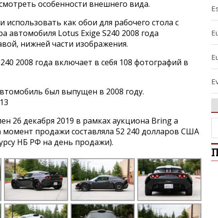
ссмотреть особенности внешнего вида.
Es
и использовать как обои для рабочего стола с
E
 автомобиля Lotus Exige S240 2008 года
авой, нижней части изображения.
E
S240 2008 года включает в себя 108 фотографий в
Ev
втомобиль был выпущен в 2008 году.
13
E
н 26 декабря 2019 в рамках аукциона Bring a
E
на момент продажи составляла 52 240 долларов США
курсу НБ РФ на день продажи).
П
E