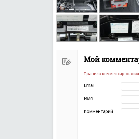
Мой комментар
Правила комментирования
Чтобы ваш комментарий бы
следующих правил:
Email
Комментарий не мож
эмоциональных выск
Имя
Не стоит отклонятьс
Пожалуйста, не испо
Комментарий
также призывы к нас
межнациональной и 
кстати очень славны
Не пишите транслито
Не копируйте реценз