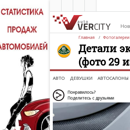
Нов
Главная
Фотогалереи
Детали эк
(фото 29 и
Автомобили
Д
Последние добавления
Де
(+1102)
Де
Список марок
АВТО
ДЕВУШКИ
АВТОСАЛОНЫ
Понравилось?
Поделитесь с друзьями