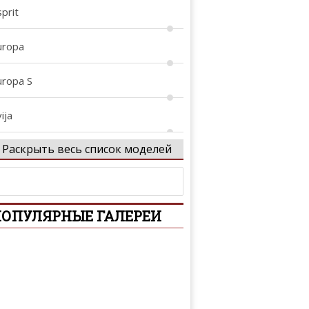
prit
uropa
uropa S
ija
Раскрыть весь список моделей
vora
xcel
ОПУЛЯРНЫЕ ГАЛЕРЕИ
xige