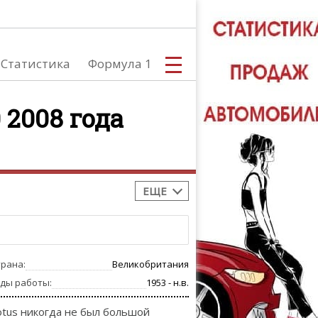
Статистика
Формула 1
 2008 года
С
ЕЩЕ
А
трана:
Великобритания
оды работы:
1953 - н.в.
otus никогда не был большой
ТЮНИНГ АВ