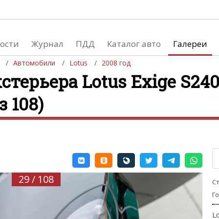
ости
Журнал
ПДД
Каталог авто
Галереи
Автомобили
Lotus
2008 год
стерьера Lotus Exige S240
з 108)
евушки
Автосалоны
вушки и автомобили
Список мировых автосалонов
вушки и мото
29 / 108
С
Г
L