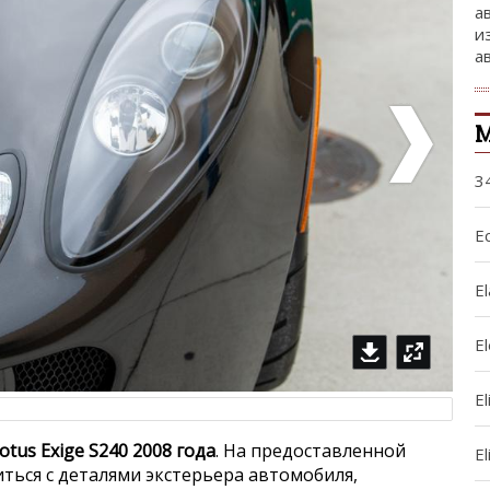
а
и
а
М
3
Ec
El
E
El
otus Exige S240 2008 года
. На предоставленной
El
ься с деталями экстерьера автомобиля,