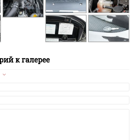
ий к галерее
л опубликован на сайте, вам нужно придерживаться
ет быть слишком короткой — избегайте односложных и чисто
азываний.
я от предмета обсуждения.
льзуйте в комментарие оскорбления и нецензурную лексику, а
илию и высказывания, направленные на разжигание расовой,
религиозной розни — пожалейте наших модераторов, они
е ребята, поверьте.
м или только заглавными буквами.
ии с других сайтов, нам важно именно ваше мнение.