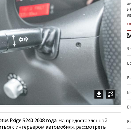
а
и
а
М
3
Ec
El
E
El
otus Exige S240 2008 года
. На предоставленной
El
ться с интерьером автомобиля, рассмотреть