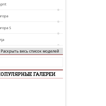
prit
uropa
uropa S
ija
Раскрыть весь список моделей
vora
xcel
ОПУЛЯРНЫЕ ГАЛЕРЕИ
xige