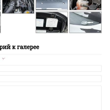
ий к галерее
л опубликован на сайте, вам нужно придерживаться
ет быть слишком короткой — избегайте односложных и чисто
азываний.
я от предмета обсуждения.
льзуйте в комментарие оскорбления и нецензурную лексику, а
илию и высказывания, направленные на разжигание расовой,
религиозной розни — пожалейте наших модераторов, они
е ребята, поверьте.
м или только заглавными буквами.
ии с других сайтов, нам важно именно ваше мнение.