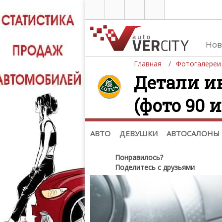
Нов
Главная
Фотогалереи
Детали ин
(фото 90 и
Автомобили
Д
Последние добавления
Де
(+1102)
Де
Список марок
АВТО
ДЕВУШКИ
АВТОСАЛОНЫ
Понравилось?
Поделитесь с друзьями