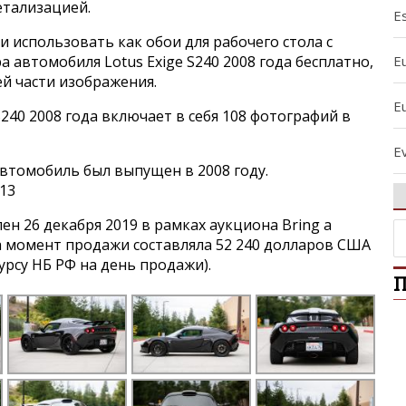
етализацией.
Es
и использовать как обои для рабочего стола с
E
 автомобиля Lotus Exige S240 2008 года бесплатно,
ей части изображения.
E
S240 2008 года включает в себя 108 фотографий в
Ev
втомобиль был выпущен в 2008 году.
13
E
н 26 декабря 2019 в рамках аукциона Bring a
E
на момент продажи составляла 52 240 долларов США
курсу НБ РФ на день продажи).
П
E