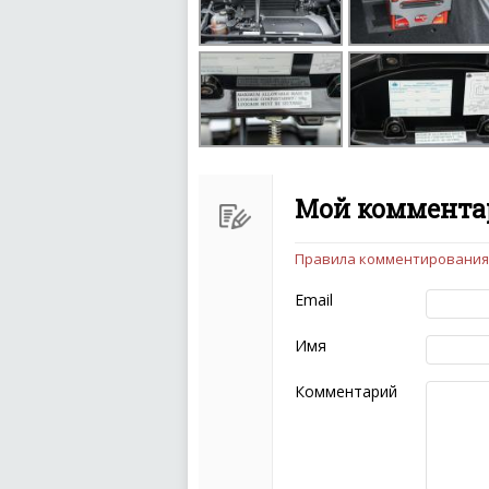
Мой комментар
Правила комментирования
Чтобы ваш комментарий бы
следующих правил:
Email
Комментарий не мож
эмоциональных выск
Имя
Не стоит отклонятьс
Пожалуйста, не испо
Комментарий
также призывы к нас
межнациональной и 
кстати очень славны
Не пишите транслито
Не копируйте реценз