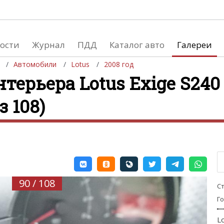
ости
Журнал
ПДД
Каталог авто
Галереи
Автомобили
Lotus
2008 год
терьера Lotus Exige S240 
з 108)
евушки
Автосалоны
вушки и автомобили
Список мировых автосалонов
вушки и мото
90 / 108
С
Г
L