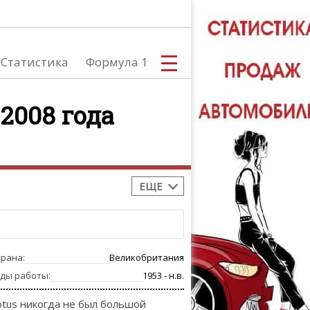
Статистика
Формула 1
2008 года
С
ЕЩЕ
А
трана:
Великобритания
оды работы:
1953 - н.в.
otus никогда не был большой
ТЮНИНГ АВ