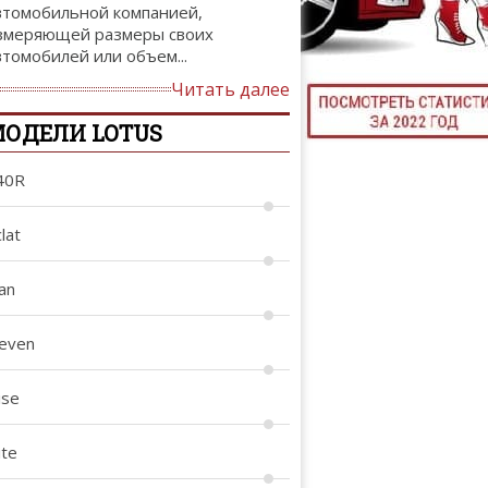
втомобильной компанией,
ТЮНИНГ М
змеряющей размеры своих
втомобилей или объем...
Читать далее
ОДЕЛИ LOTUS
КАЛ
ДЕВУШКИ И А
40R
lat
an
leven
ise
ite