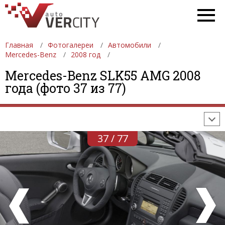
Главная
Фотогалереи
Автомобили
Mercedes-Benz
2008 год
ФОТОГАЛЕРЕИ
АВТОМОБИЛИ
ДЕВУШКИ
Mercedes-Benz SLK55 AMG 2008
года (фото 37 из 77)
АВТОСАЛОНЫ
ФОРМУЛА-1
АВТОМОБИЛИ
ПОСЛЕДНИЕ ДОБАВЛЕНИЯ
37 / 77