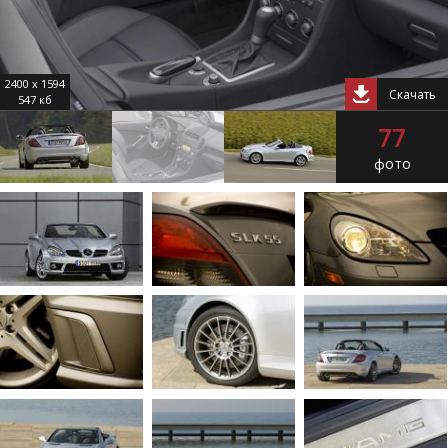
2400 x 1594
Скачать
547 кб
77
фото