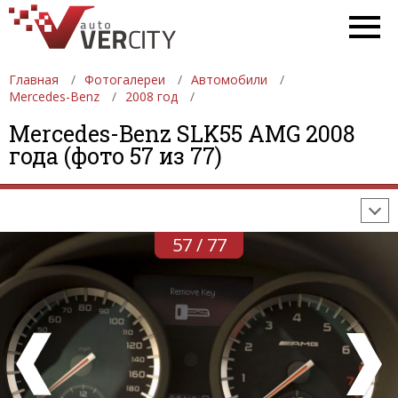
Главная
Фотогалереи
Автомобили
Mercedes-Benz
2008 год
ФОТОГАЛЕРЕИ
АВТОМОБИЛИ
ДЕВУШКИ
Mercedes-Benz SLK55 AMG 2008
года (фото 57 из 77)
АВТОСАЛОНЫ
ФОРМУЛА-1
АВТОМОБИЛИ
ПОСЛЕДНИЕ ДОБАВЛЕНИЯ
57 / 77