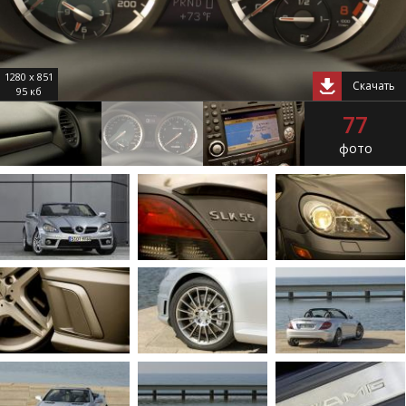
1280 x 851
Скачать
95 кб
77
фото