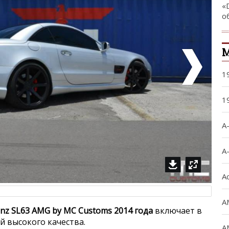
«
о
М
1
1
A
A
A
A
nz SL63 AMG by MC Customs 2014 года
включает в
й высокого качества.
A