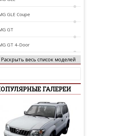
MG GLE Coupe
MG GT
MG GT 4-Door
Раскрыть весь список моделей
MG Project ONE
rocs
ОПУЛЯРНЫЕ ГАЛЕРЕИ
-Class
-Class
-Class AMG
tan