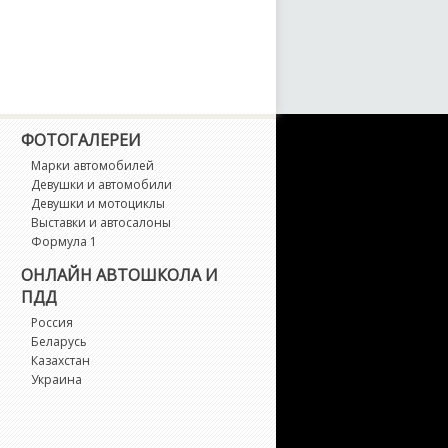
-Class
-Class AMG
-Class AMG 6x6
ФОТОГАЛЕРЕИ
L-Class
Марки автомобилей
Девушки и автомобили
LA-Class
Девушки и мотоциклы
Выставки и автосалоны
Формула 1
LA-Class AMG
ОНЛАЙН АВТОШКОЛА И
ПДД
LB-Class
Россия
Беларусь
LB-Class AMG
Казахстан
Украина
LC Coupe