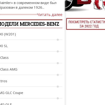
Daimler» в современном виде был
ТЮНИНГ М
бразован в далеком 1926...
Читать далее
ОДЕЛИ MERCEDES-BENZ
КАЛ
90 (W201)
ДЕВУШКИ И А
90 SL
-Class
-Class AMG
ctros
MG GLC Coupe
MG GLE