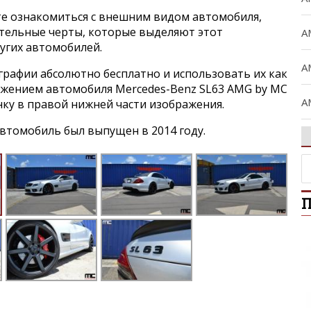
е ознакомиться с внешним видом автомобиля,
ительные черты, которые выделяют этот
A
угих автомобилей.
A
графии абсолютно бесплатно и использовать их как
ражением автомобиля Mercedes-Benz SL63 AMG by MC
A
нку в правой нижней части изображения.
втомобиль был выпущен в 2014 году.
A
A
П
B
C
C
Ci