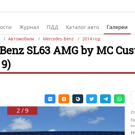
ости
Журнал
ПДД
Каталог авто
Галереи
Автомобили
Mercedes-Benz
2014 год
Benz SL63 AMG by MC Cus
 9)
евушки
Автосалоны
вушки и автомобили
Список мировых автосалонов
вушки и мото
2 / 9
С
Г
Н