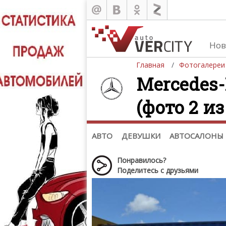
Нов
Главная
Фотогалереи
Mercedes-
(фото 2 из
Автомобили
Д
Последние добавления
Де
(+1102)
Де
Список марок
АВТО
ДЕВУШКИ
АВТОСАЛОНЫ
Понравилось?
Поделитесь с друзьями