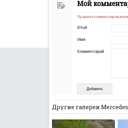
Мой комментар
Правила комментирования
Чтобы ваш комментарий бы
следующих правил:
Email
Комментарий не мож
эмоциональных выск
Имя
Не стоит отклонятьс
Пожалуйста, не испо
Комментарий
также призывы к нас
межнациональной и 
кстати очень славны
Не пишите транслито
Не копируйте реценз
Не размещайте рекл
И запаситесь терпением, в
ваш отзыв может появитьс
Другие галереи Mercedes-