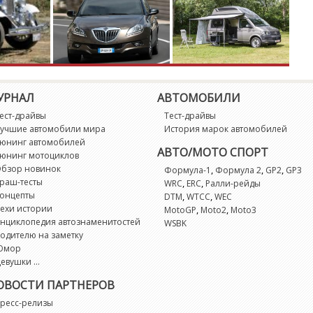
G
G
G
УРНАЛ
АВТОМОБИЛИ
G
ест-драйвы
Тест-драйвы
учшие автомобили мира
История марок автомобилей
G
юнинг автомобилей
АВТО/МОТО СПОРТ
юнинг мотоциклов
бзор новинок
,
,
,
Формула-1
Формула 2
GP2
GP3
G
раш-тесты
,
,
WRC
ERC
Ралли-рейды
онцепты
,
,
DTM
WTCC
WEC
ехи истории
,
,
MotoGP
Moto2
Moto3
G
нциклопедия автознаменитостей
WSBK
одителю на заметку
G
Юмор
евушки ...
G
ОВОСТИ ПАРТНЕРОВ
ресс-релизы