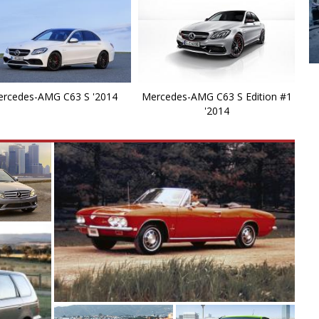
C
C
Fer
E
rcedes-AMG C63 S '2014
Mercedes-AMG C63 S Edition #1
E
'2014
E
E
E
E
E