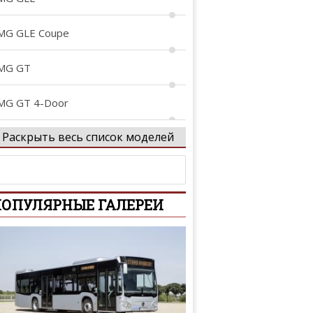
MG GLE Coupe
MG GT
MG GT 4-Door
Раскрыть весь список моделей
MG Project ONE
rocs
ОПУЛЯРНЫЕ ГАЛЕРЕИ
-Class
-Class
-Class AMG
tan