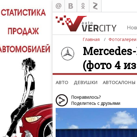
Нов
Главная
Фотогалереи
Mercedes-
(фото 4 из
Автомобили
Д
Последние добавления
Де
(+1102)
Де
Список марок
АВТО
ДЕВУШКИ
АВТОСАЛОНЫ
Понравилось?
Поделитесь с друзьями