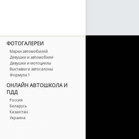
-Class
-Class AMG
-Class AMG 6x6
ФОТОГАЛЕРЕИ
L-Class
Марки автомобилей
Девушки и автомобили
LA-Class
Девушки и мотоциклы
Выставки и автосалоны
Формула 1
LA-Class AMG
ОНЛАЙН АВТОШКОЛА И
ПДД
LB-Class
Россия
Беларусь
LB-Class AMG
Казахстан
Украина
LC Coupe