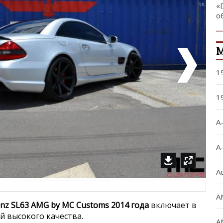
«
о
М
1
1
A
A
A
A
nz SL63 AMG by MC Customs 2014 года
включает в
й высокого качества.
A