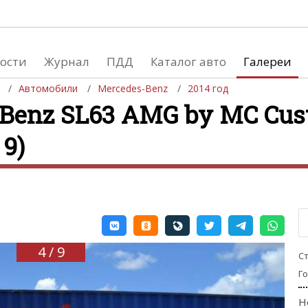
ости
Журнал
ПДД
Каталог авто
Галереи
Автомобили
Mercedes-Benz
2014 год
Benz SL63 AMG by MC Cus
 9)
евушки
Автосалоны
вушки и автомобили
Список мировых автосалонов
вушки и мото
4 / 9
С
Г
Н