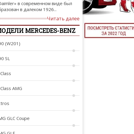
Daimler» в современном виде был
ТЮНИНГ М
бразован в далеком 1926...
Читать далее
ОДЕЛИ MERCEDES-BENZ
КАЛ
90 (W201)
ДЕВУШКИ И А
90 SL
-Class
-Class AMG
ctros
MG GLC Coupe
MG GLE