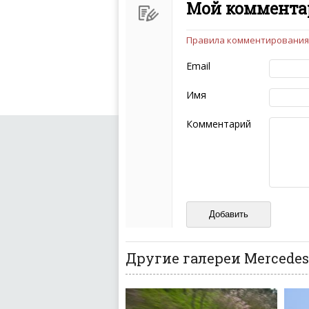
Мой комментар
Правила комментирования
Чтобы ваш комментарий бы
следующих правил:
Email
Комментарий не мож
эмоциональных выск
Имя
Не стоит отклонятьс
Пожалуйста, не испо
Комментарий
также призывы к нас
межнациональной и 
кстати очень славны
Не пишите транслито
Не копируйте реценз
Не размещайте рекл
И запаситесь терпением, в
ваш отзыв может появитьс
Другие галереи Mercedes-