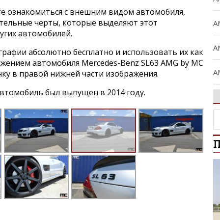
е ознакомиться с внешним видом автомобиля,
ительные черты, которые выделяют этот
A
угих автомобилей.
A
графии абсолютно бесплатно и использовать их как
ражением автомобиля Mercedes-Benz SL63 AMG by MC
A
нку в правой нижней части изображения.
втомобиль был выпущен в 2014 году.
A
A
П
B
C
C
Ci