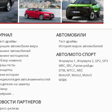
G
G
G
УРНАЛ
АВТОМОБИЛИ
G
ест-драйвы
Тест-драйвы
учшие автомобили мира
История марок автомобилей
G
юнинг автомобилей
АВТО/МОТО СПОРТ
юнинг мотоциклов
бзор новинок
,
,
,
Формула-1
Формула 2
GP2
GP3
G
раш-тесты
,
,
WRC
ERC
Ралли-рейды
онцепты
,
,
DTM
WTCC
WEC
ехи истории
,
,
MotoGP
Moto2
Moto3
G
нциклопедия автознаменитостей
WSBK
одителю на заметку
G
Юмор
евушки ...
G
ОВОСТИ ПАРТНЕРОВ
ресс-релизы