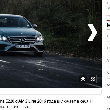
«
о
М
1
1
A
A
A
A
nz E220 d AMG Line 2016 года
включает в себя 11
кого качества.
A