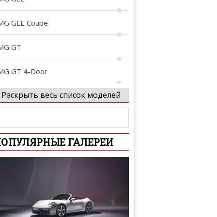
MG GLE Coupe
MG GT
MG GT 4-Door
Раскрыть весь список моделей
MG Project ONE
rocs
ОПУЛЯРНЫЕ ГАЛЕРЕИ
-Class
-Class
-Class AMG
tan