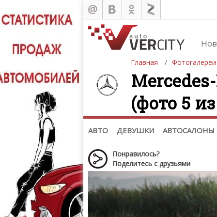
Нов
Главная
Фотогалереи
Mercedes-
(фото 5 из
Автомобили
Д
Последние добавления
Де
(+1102)
Де
Список марок
АВТО
ДЕВУШКИ
АВТОСАЛОНЫ
Понравилось?
Поделитесь с друзьями