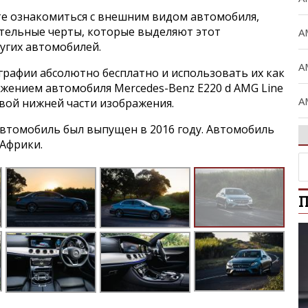
е ознакомиться с внешним видом автомобиля,
ительные черты, которые выделяют этот
A
угих автомобилей.
A
графии абсолютно бесплатно и использовать их как
ражением автомобиля Mercedes-Benz E220 d AMG Line
A
авой нижней части изображения.
втомобиль был выпущен в 2016 году. Автомобиль
A
Африки.
A
П
B
C
C
Ci