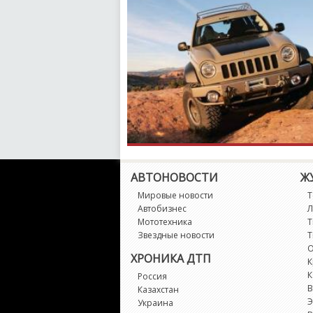
АВТОНОВОСТИ
Ж
Мировые новости
Т
Автобизнес
Л
Мототехника
Т
Звездные новости
Т
О
ХРОНИКА ДТП
К
К
Россия
В
Казахстан
Э
Украина