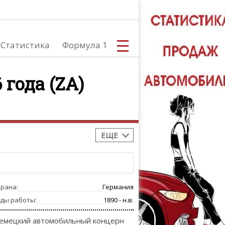
Статистика
Формула 1
 года (ZA)
С
ЕЩЕ
А
трана:
Германия
оды работы:
1890 - н.в.
емецкий автомобильный концерн
ТЮНИНГ АВ