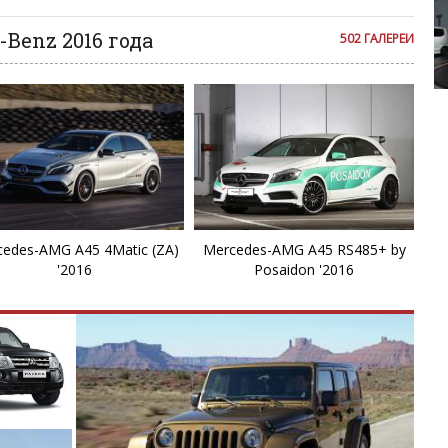
C
Benz 2016 года
502 ГАЛЕРЕИ
C
Honda N Con
E
E
E
edes-AMG A45 4Matic (ZA)
Mercedes-AMG A45 RS485+ by
E
'2016
Posaidon '2016
E
E
E