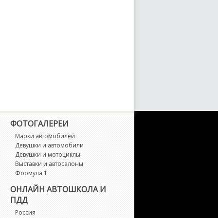
-Class
-Class AMG
-Class AMG 6x6
L-Class
LA-Class
LA-Class AMG
ФОТОГАЛЕРЕИ
Марки автомобилей
Девушки и автомобили
LB-Class
Девушки и мотоциклы
Выставки и автосалоны
LB-Class AMG
Формула 1
ОНЛАЙН АВТОШКОЛА И
LC Coupe
ПДД
Россия