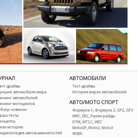
G
G
G
G
G
G
УРНАЛ
АВТОМОБИЛИ
ест-драйвы
Тест-драйвы
учшие автомобили мира
История марок автомобилей
G
юнинг автомобилей
АВТО/МОТО СПОРТ
юнинг мотоциклов
G
бзор новинок
,
,
,
Формула-1
Формула 2
GP2
GP3
раш-тесты
,
,
WRC
ERC
Ралли-рейды
онцепты
,
,
DTM
WTCC
WEC
G
ехи истории
,
,
MotoGP
Moto2
Moto3
нциклопедия автознаменитостей
WSBK