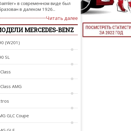
Daimler» в современном виде был
ТЮНИНГ М
бразован в далеком 1926...
Читать далее
ОДЕЛИ MERCEDES-BENZ
КАЛ
90 (W201)
ДЕВУШКИ И А
90 SL
-Class
-Class AMG
ctros
MG GLC Coupe
MG GLE