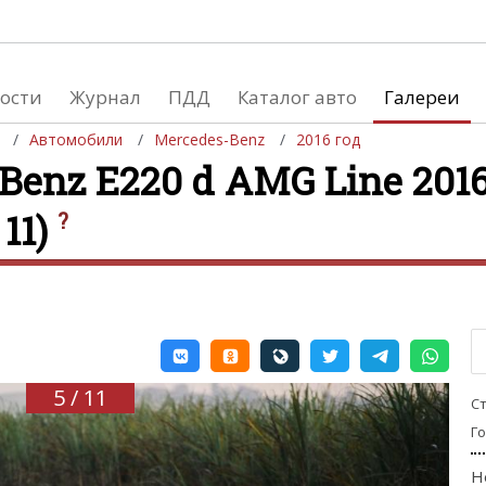
ости
Журнал
ПДД
Каталог авто
Галереи
Автомобили
Mercedes-Benz
2016 год
Benz E220 d AMG Line 2016
 11)
?
евушки
Автосалоны
вушки и автомобили
Список мировых автосалонов
вушки и мото
5 / 11
С
Г
Н