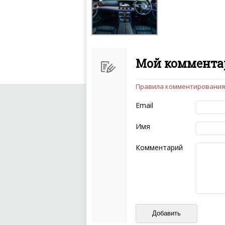
Мой комментар
Правила комментирования
Чтобы ваш комментарий бы
следующих правил:
Email
Комментарий не мож
эмоциональных выск
Имя
Не стоит отклонятьс
Пожалуйста, не испо
Комментарий
также призывы к нас
межнациональной и 
кстати очень славны
Не пишите транслито
Не копируйте реценз
Не размещайте рекл
И запаситесь терпением, в
ваш отзыв может появитьс