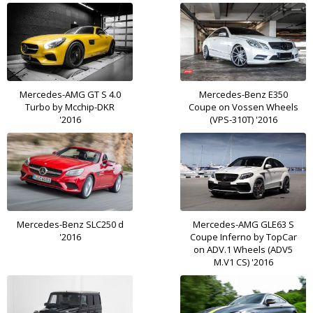
Mercedes-AMG GT S 4.0
Mercedes-Benz E350
Turbo by Mcchip-DKR
Coupe on Vossen Wheels
'2016
(VPS-310T) '2016
Mercedes-Benz SLC250 d
Mercedes-AMG GLE63 S
'2016
Coupe Inferno by TopCar
on ADV.1 Wheels (ADV5
M.V1 CS) '2016