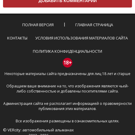
Комментарий не может быть слишком
короткой — избегайте односложных и чисто
эмоциональных высказываний.
ПОЛНАЯ ВЕРСИЯ
ГЛАВНАЯ СТРАНИЦА
Не стоит отклоняться от предмета обсуждения.
Пожалуйста, не используйте в комментарие
КОНТАКТЫ
УСЛОВИЯ ИСПОЛЬЗОВАНИЯ МАТЕРИАЛОВ САЙТА
оскорбления и нецензурную лексику, а также
призывы к насилию и высказывания,
ПОЛИТИКА КОНФИДЕНЦИАЛЬНОСТИ
направленные на разжигание расовой,
межнациональной и религиозной розни —
18+
пожалейте наших модераторов, они кстати
Некоторые материалы сайта предназначены для лиц 18 лет и старше
очень славные ребята, поверьте.
Не пишите транслитом или только заглавными
Обращаем ваше внимание на то, что изображения являются чьей-
буквами.
либо собственностью и добавлены посетителями сайта.
Не копируйте рецензии с других сайтов, нам
важно именно ваше мнение.
Администрация сайта не располагает информацией о правомерности
Не размещайте рекламу!
публикования этих материалов.
И запаситесь терпением, все комментарии
Все изображения размещены в ознакомительных целях.
публикуются только после модерации, поэтому ваш
© VERcity: автомобильный альманах
отзыв может появиться на сайте с некоторым