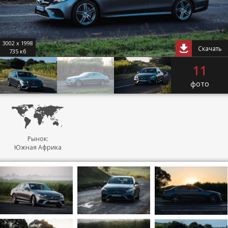
3002 x 1998
Скачать
735 кб
11
фото
Рынок:
Южная Африка