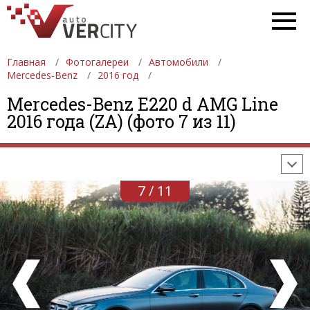
Главная
Фотогалереи
Автомобили
Mercedes-Benz
2016 год
ФОТОГАЛЕРЕИ
АВТОМОБИЛИ
ДЕВУШКИ
Mercedes-Benz E220 d AMG Line
2016 года (ZA) (фото 7 из 11)
АВТОСАЛОНЫ
ФОРМУЛА-1
АВТОМОБИЛИ
ПОСЛЕДНИЕ ДОБАВЛЕНИЯ
7 / 11