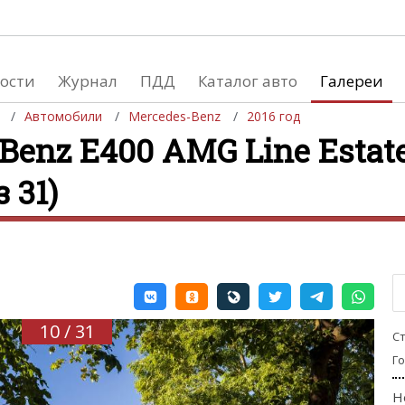
ости
Журнал
ПДД
Каталог авто
Галереи
Автомобили
Mercedes-Benz
2016 год
Benz E400 AMG Line Estate
 31)
евушки
Автосалоны
вушки и автомобили
Список мировых автосалонов
вушки и мото
10 / 31
С
Г
Н