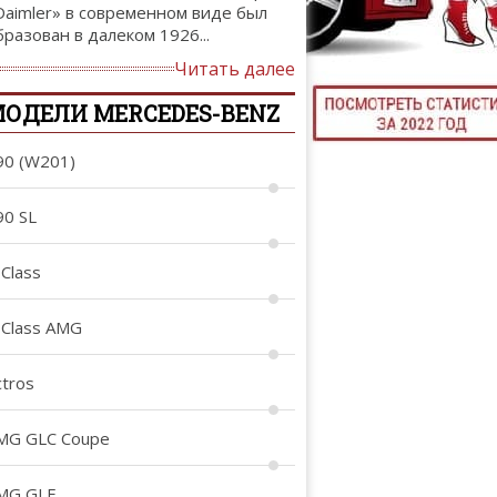
Daimler» в современном виде был
ТЮНИНГ М
бразован в далеком 1926...
Читать далее
ОДЕЛИ MERCEDES-BENZ
КАЛ
90 (W201)
ДЕВУШКИ И А
90 SL
-Class
-Class AMG
ctros
MG GLC Coupe
MG GLE