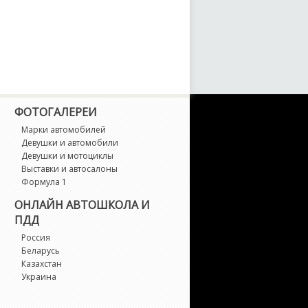
LC-Class
LC-Class AMG
LE
LE Coupe
ФОТОГАЛЕРЕИ
Марки автомобилей
LK-Class
Девушки и автомобили
Девушки и мотоциклы
Выставки и автосалоны
LS-Class
Формула 1
ОНЛАЙН АВТОШКОЛА И
LS-Class AMG
ПДД
Россия
-Class
Беларусь
Казахстан
Украина
-Class AMG