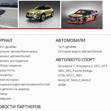
G
G
G
G
УРНАЛ
АВТОМОБИЛИ
ест-драйвы
Тест-драйвы
G
учшие автомобили мира
История марок автомобилей
юнинг автомобилей
АВТО/МОТО СПОРТ
юнинг мотоциклов
G
бзор новинок
,
,
,
Формула-1
Формула 2
GP2
GP3
раш-тесты
,
,
WRC
ERC
Ралли-рейды
онцепты
G
,
,
DTM
WTCC
WEC
ехи истории
,
,
MotoGP
Moto2
Moto3
нциклопедия автознаменитостей
WSBK
M
одителю на заметку
Юмор
евушки ...
M
ОВОСТИ ПАРТНЕРОВ