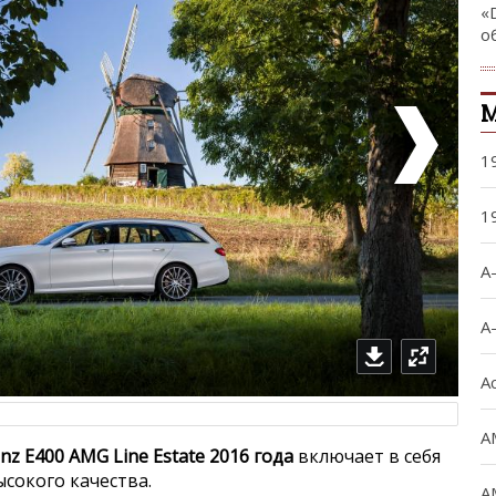
«
о
М
1
1
A
A
A
A
nz E400 AMG Line Estate 2016 года
включает в себя
сокого качества.
A