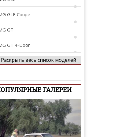
MG GLE Coupe
MG GT
MG GT 4-Door
Раскрыть весь список моделей
MG Project ONE
rocs
ОПУЛЯРНЫЕ ГАЛЕРЕИ
-Class
-Class
-Class AMG
tan