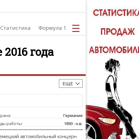
Статистика
Формула 1
 2016 года
С
ЕЩЕ
А
трана:
Германия
оды работы:
1890 - н.в.
емецкий автомобильный концерн
ТЮНИНГ АВ