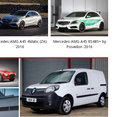
G
G
G
G
edes-AMG A45 4Matic (ZA)
Mercedes-AMG A45 RS485+ by
'2016
Posaidon '2016
G
G
G
G
G