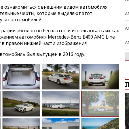
е ознакомиться с внешним видом автомобиля,
ительные черты, которые выделяют этот
A
угих автомобилей.
A
графии абсолютно бесплатно и использовать их как
ражением автомобиля Mercedes-Benz E400 AMG Line
A
ку в правой нижней части изображения.
втомобиль был выпущен в 2016 году.
A
A
П
B
C
C
Ci