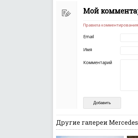
Мой комментар
Правила комментирования
Чтобы ваш комментарий бы
следующих правил:
Email
Комментарий не мож
эмоциональных выск
Имя
Не стоит отклонятьс
Пожалуйста, не испо
Комментарий
также призывы к нас
межнациональной и 
кстати очень славны
Не пишите транслито
Не копируйте реценз
Не размещайте рекл
И запаситесь терпением, в
ваш отзыв может появитьс
Другие галереи Mercedes-