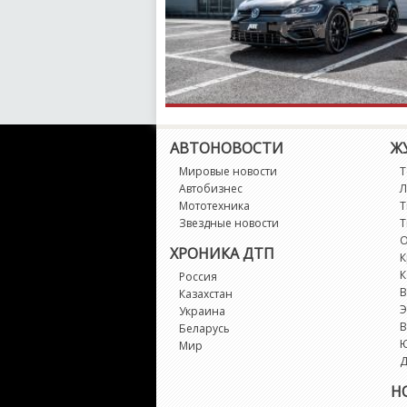
АВТОНОВОСТИ
Ж
Мировые новости
Т
Автобизнес
Л
Мототехника
Т
Звездные новости
Т
О
ХРОНИКА ДТП
К
К
Россия
В
Казахстан
Э
Украина
В
Беларусь
Мир
Д
Н