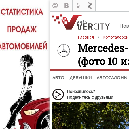
Нов
Главная
Фотогалереи
Mercedes-
(фото 10 из
Автомобили
Д
Последние добавления
Де
(+1102)
Де
Список марок
АВТО
ДЕВУШКИ
АВТОСАЛОНЫ
Понравилось?
Поделитесь с друзьями